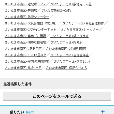
さいたま市南区+宅配ボックス
さいたま市南区+敷地内ごみ置
さいたま市南区+駐輪場
さいたま市南区+CATV
さいたま市南区+防犯シャッター
さいたま市南区+火災警報器（報知機）
さいたま市南区+当社管理物件
さいたま市南区+CATVインターネット
さいたま市南区+シャッター
さいたま市南区+専用ゴミ置場
さいたま市南区+陽当り良好
さいたま市南区+閑静な住宅地
さいたま市南区+始発駅
さいたま市南区+2駅利用可
さいたま市南区+2沿線利用可
さいたま市南区+LDK12畳以上
さいたま市南区+全居室洋室
さいたま市南区+室内洗濯機置場
さいたま市南区+敷金1ヶ月
さいたま市南区+礼金1ヶ月
さいたま市南区+保証会社加入
最近検索した条件
このページをメールで送る
借りたい
Rent