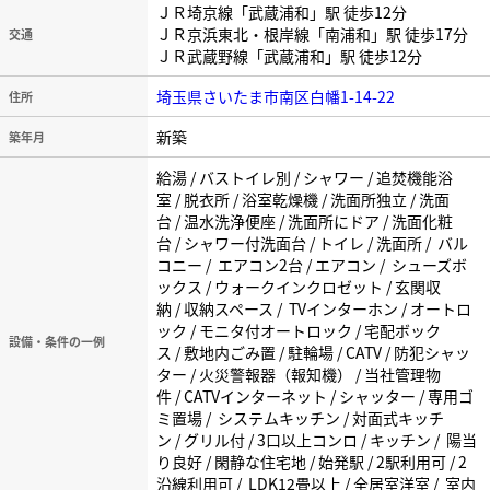
ＪＲ埼京線「武蔵浦和」駅 徒歩12分
ＪＲ京浜東北・根岸線「南浦和」駅 徒歩17分
交通
ＪＲ武蔵野線「武蔵浦和」駅 徒歩12分
埼玉県さいたま市南区白幡1-14-22
住所
新築
築年月
給湯 / バストイレ別 / シャワー / 追焚機能浴
室 / 脱衣所 / 浴室乾燥機 / 洗面所独立 / 洗面
台 / 温水洗浄便座 / 洗面所にドア / 洗面化粧
台 / シャワー付洗面台 / トイレ / 洗面所 / バル
コニー / エアコン2台 / エアコン / シューズボ
ックス / ウォークインクロゼット / 玄関収
納 / 収納スペース / TVインターホン / オートロ
ック / モニタ付オートロック / 宅配ボック
設備・条件の一例
ス / 敷地内ごみ置 / 駐輪場 / CATV / 防犯シャッ
ター / 火災警報器（報知機） / 当社管理物
件 / CATVインターネット / シャッター / 専用ゴ
ミ置場 / システムキッチン / 対面式キッチ
ン / グリル付 / 3口以上コンロ / キッチン / 陽当
り良好 / 閑静な住宅地 / 始発駅 / 2駅利用可 / 2
沿線利用可 / LDK12畳以上 / 全居室洋室 / 室内