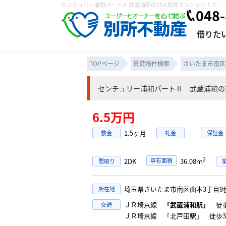
センチュリー浦和パートⅡ 武蔵浦和の2DK賃貸マンション！エアコンシステムキッチン追い焚きLED照明分譲賃貸｜株式会社 別所不動産
048-
借りた
TOPページ
賃貸物件検索
さいたま市南区
センチュリー浦和パートⅡ 武蔵浦和の
条件から探す
賃貸管理について
売買物件一覧
不動産売却について
入居者様専用ページ
会社概要
スタッフ紹介
学区から探す
購入時の諸費
賃貸経営
住み替
退去申
6.5万円
保存した検索条件
オーナー座談会
媒介契約の種類
個人情報の取り扱い
賃貸法律相
諸費用
賃貸契約
カスタ
1.5ヶ月
-
敷金
礼金
保証金
よくある質問
2
2DK
専有面積
36.08ｍ
間取り
埼玉県さいたま市南区曲本3丁目9
所在地
ＪＲ埼京線
「武蔵浦和駅」
徒歩
交通
ＪＲ埼京線 「北戸田駅」 徒歩3