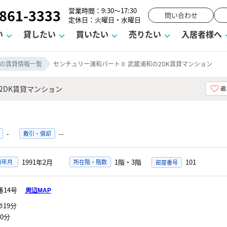
861-3333
営業時間：9:30～17:30
問い合わせ
定休日：火曜日・水曜日
い
貸したい
買いたい
売りたい
入居者様へ
の賃貸情報一覧
センチュリー浦和パートⅡ 武蔵浦和の2DK賃貸マンション
2DK賃貸マンション
用
塾
え
請フォーム
お知らせ
町名から探す
賃貸Q&A
購入までの流れ
借地底地
駐車場解約フォーム
お客様の声
相続
空室対策
駐車場を探す
よくある質問
仲介手数料について
街紹介
業界ニュース
お気に入り
マンショ
お問
談室
までの流れ
マーハラスメントに対する基本方針
仲介と買取の違い
よくある質問
必要な書類
不動産用語・賃貸用語集
売却の流れ
-
--
敷引・償却
1991年2月
1階・3階
101
築年月
所在階・階数
番14号
周辺MAP
19分
0分