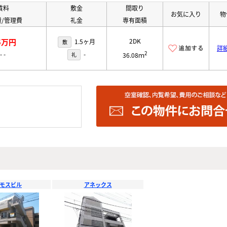
賃料
敷金
間取り
お気に入り
物
/管理費
礼金
専有面積
.5万円
2DK
1.5ヶ月
敷
詳
2
-
-
-
礼
36.08ｍ
モスビル
アネックス