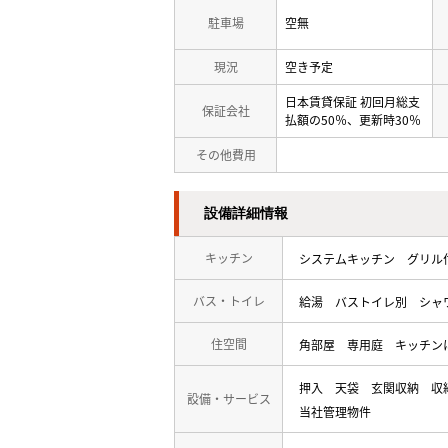
駐車場
空無
現況
空き予定
日本賃貸保証 初回月総支
保証会社
払額の50％、更新時30％
その他費用
設備詳細情報
キッチン
システムキッチン
グリル
バス・トイレ
給湯
バストイレ別
シャ
住空間
角部屋
専用庭
キッチン
押入
天袋
玄関収納
収
設備・サービス
当社管理物件