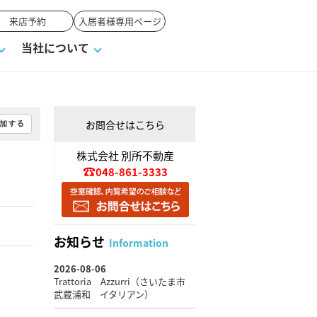
来店予約
入居者様専用ページ
当社について
お問合せはこちら
一覧
ンVS戸建て
い合わせ
ワンポイント税務
業者の選び方
物件閲覧履歴
来店予約
賃貸vs持ち家
株式会社 別所不動産
048-861-3333
高く売るポイント
お知らせ
Information