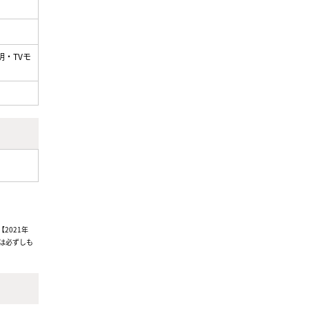
・TVモ
2021年
は必ずしも