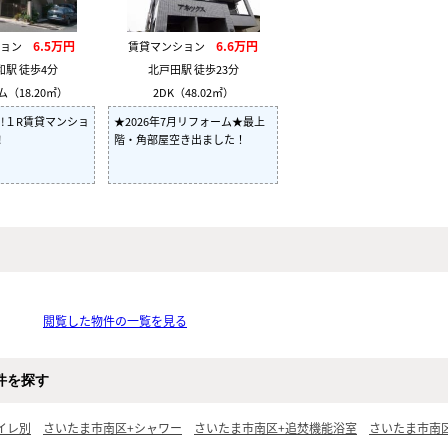
6.5万円
6.6万円
ション
賃貸マンション
和駅 徒歩4分
北戸田駅 徒歩23分
（18.20㎡）
2DK（48.02㎡）
!!１R賃貸マンショ
★2026年7月リフォーム★最上
!
階・角部屋空き出ました！
閲覧した物件の一覧を見る
件を探す
イレ別
さいたま市南区+シャワー
さいたま市南区+追焚機能浴室
さいたま市南