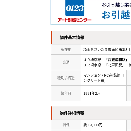
物件基本情報
所在地
埼玉県さいたま市南区曲本3
ＪＲ埼京線
「武蔵浦和駅」
交通
ＪＲ埼京線 「北戸田駅」 徒
マンション / RC造(鉄筋コ
種別 / 構造
ンクリート造)
築年月
1991年2月
物件詳細情報
損保
要 19,000円