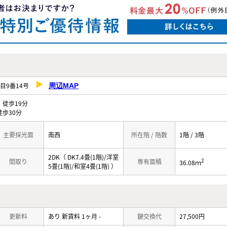
丁目9番14号
周辺MAP
徒歩19分
歩30分
主要採光面
南西
所在階 / 階数
1階 / 3階
2DK（ DK7.4畳(1階)/洋室
2
間取り
専有面積
36.08ｍ
5畳(1階)/和室4畳(1階) ）
更新料
あり 新賃料 1ヶ月 -
鍵交換代
27,500円