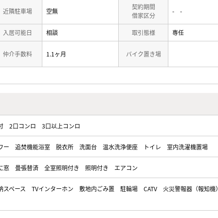
契約期間
近隣駐車場
空無
- -
借家区分
入居可能日
相談
取引態様
専任
仲介手数料
1.1ヶ月
バイク置き場
付
2口コンロ
3口以上コンロ
ワー
追焚機能浴室
脱衣所
洗面台
温水洗浄便座
トイレ
室内洗濯機置場
に窓
畳張替済
全室照明付き
照明付き
エアコン
納スペース
TVインターホン
敷地内ごみ置
駐輪場
CATV
火災警報器（報知機