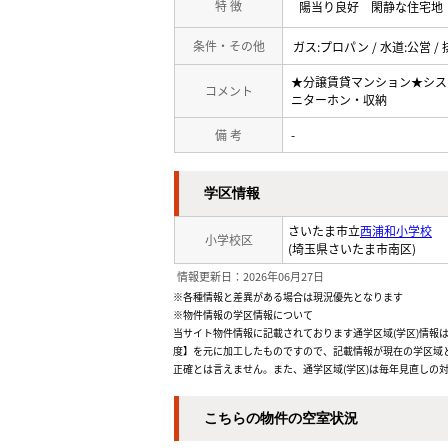
特 徴
陽当り良好
閑静な住宅地
条件・その他
ガス:プロパン / 水道:公営 / 
★分譲賃貸マンション★シス
コメント
ニターホン・収納
備 考
-
学区情報
さいたま市立
西浦和小学校
小学校区
(埼玉県さいたま市南区)
情報更新日：2026年06月27日
※各種情報と差異がある場合は現況優先となります
※物件情報の学区情報について
当サイト物件情報に記載されております通学区域(学区)情報は
度】を元に加工したものですので、記載情報が現在の学区域
正確とは言えません。また、通学区域(学区)は毎年見直しの
こちらの物件の空室状況