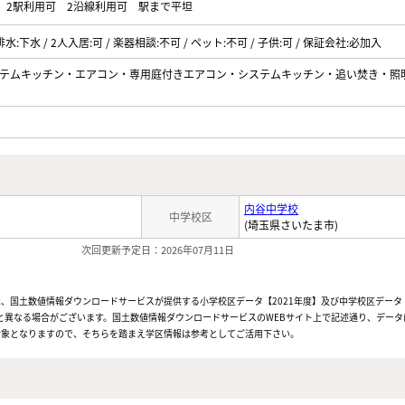
2駅利用可
2沿線利用可
駅まで平坦
排水:下水 / 2人入居:可 / 楽器相談:不可 / ペット:不可 / 子供:可 / 保証会社:必加入
テムキッチン・エアコン・専用庭付きエアコン・システムキッチン・追い焚き・照明
内谷中学校
中学校区
(埼玉県さいたま市)
次回更新予定日：2026年07月11日
、国土数値情報ダウンロードサービスが提供する小学校区データ【2021年度】及び中学校区データ【
と異なる場合がございます。国土数値情報ダウンロードサービスのWEBサイト上で記述通り、データ
対象となりますので、そちらを踏まえ学区情報は参考としてご活用下さい。