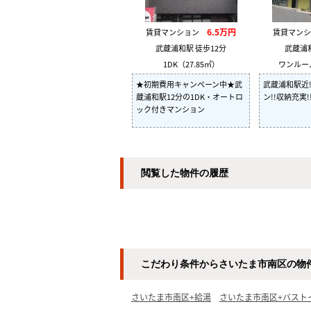
6.5万円
賃貸マンション
賃貸マン
武蔵浦和駅 徒歩12分
武蔵浦
1DK（27.85㎡）
ワンルーム
★初期費用キャンペーン中★武
武蔵浦和駅近
蔵浦和駅12分の1DK・オートロ
ン!!収納充実!
ック付きマンション
閲覧した物件の履歴
こだわり条件からさいたま市南区の物
さいたま市南区+給湯
さいたま市南区+バスト