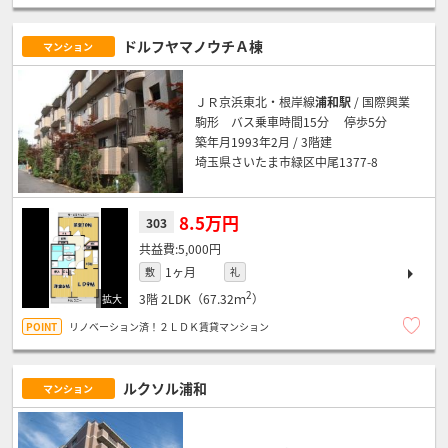
ドルフヤマノウチＡ棟
マンション
ＪＲ京浜東北・根岸線
浦和駅
/ 国際興業
駒形 バス乗車時間15分 停歩5分
築年月1993年2月 / 3階建
埼玉県さいたま市緑区中尾1377-8
8.5万円
303
5,000円
1ヶ月
敷
礼
2
3階
2LDK（67.32ｍ
）
リノベーション済！２ＬＤＫ賃貸マンション
ルクソル浦和
マンション