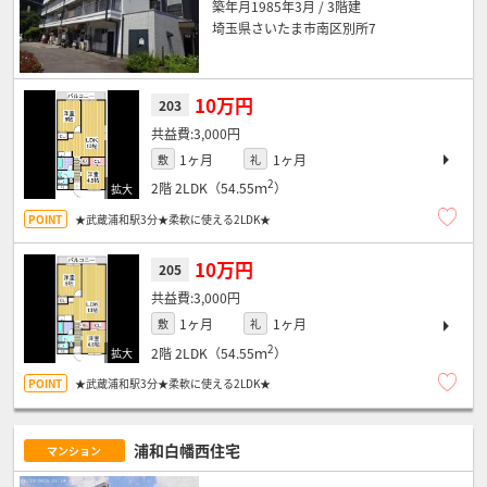
築年月1985年3月 / 3階建
埼玉県さいたま市南区別所7
10万円
203
3,000円
1ヶ月
1ヶ月
敷
礼
2
2階
2LDK（54.55ｍ
）
★武蔵浦和駅3分★柔軟に使える2LDK★
10万円
205
3,000円
1ヶ月
1ヶ月
敷
礼
2
2階
2LDK（54.55ｍ
）
★武蔵浦和駅3分★柔軟に使える2LDK★
浦和白幡西住宅
マンション