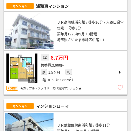
浦和東マンション
マンション
ＪＲ高崎線
浦和駅
/ 徒歩36分 / 大谷口県営
住宅 停歩8分
築年月1976年9月 / 3階建
埼玉県さいたま市緑区中尾1-1
6.7万円
6C
3,000円
1.5ヶ月
敷
礼
2
3階
3DK（63.86ｍ
）
★カップル・ファミリー向け賃貸マンション★
マンションローマ
マンション
ＪＲ武蔵野線
南浦和駅
/ 徒歩11分
築年月1975年10月 / 3階建