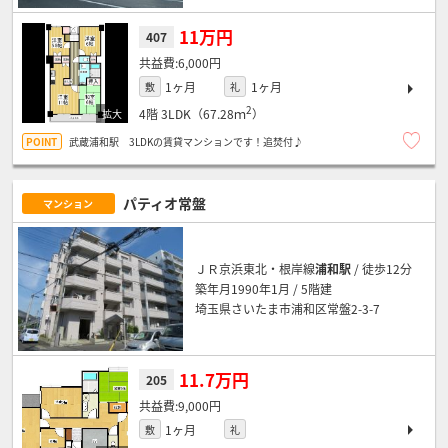
11万円
407
6,000円
1ヶ月
1ヶ月
敷
礼
2
4階
3LDK（67.28ｍ
）
武蔵浦和駅 3LDKの賃貸マンションです！追焚付♪
パティオ常盤
マンション
ＪＲ京浜東北・根岸線
浦和駅
/ 徒歩12分
築年月1990年1月 / 5階建
埼玉県さいたま市浦和区常盤2-3-7
11.7万円
205
9,000円
1ヶ月
敷
礼