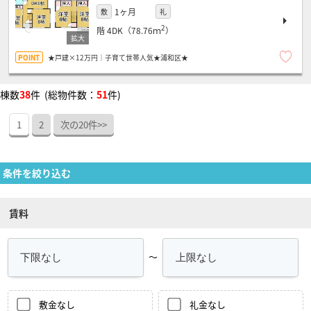
1ヶ月
敷
礼
2
階
4DK（78.76ｍ
）
★戸建×12万円｜子育て世帯人気★浦和区★
棟数
38
件 (総物件数：
51
件)
1
2
次の20件>>
条件を絞り込む
賃料
～
敷金なし
礼金なし