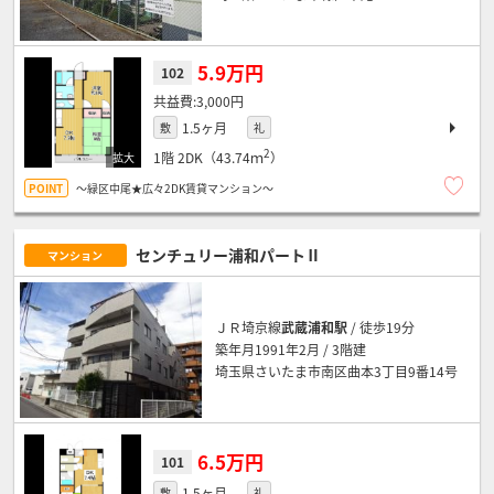
5.9万円
102
3,000円
1.5ヶ月
敷
礼
2
1階
2DK（43.74ｍ
）
～緑区中尾★広々2DK賃貸マンション～
センチュリー浦和パートⅡ
マンション
ＪＲ埼京線
武蔵浦和駅
/ 徒歩19分
築年月1991年2月 / 3階建
埼玉県さいたま市南区曲本3丁目9番14号
6.5万円
101
1.5ヶ月
敷
礼