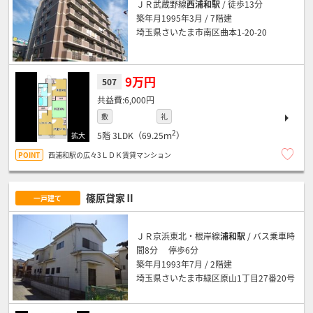
ＪＲ武蔵野線
西浦和駅
/ 徒歩13分
築年月1995年3月 / 7階建
埼玉県さいたま市南区曲本1-20-20
9万円
507
6,000円
敷
礼
2
5階
3LDK（69.25ｍ
）
西浦和駅の広々3ＬＤＫ賃貸マンション
篠原貸家Ⅱ
一戸建て
ＪＲ京浜東北・根岸線
浦和駅
/ バス乗車時
間8分 停歩6分
築年月1993年7月 / 2階建
埼玉県さいたま市緑区原山1丁目27番20号