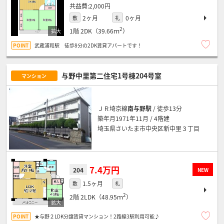
2,000円
2ヶ月
0ヶ月
敷
礼
2
1階
2DK（39.66ｍ
）
武蔵浦和駅 徒歩8分の2DK賃貸アパートです！
与野中里第二住宅1号棟204号室
マンション
ＪＲ埼京線
南与野駅
/ 徒歩13分
築年月1971年11月 / 4階建
埼玉県さいたま市中央区新中里３丁目
7.4万円
204
NEW
1.5ヶ月
敷
礼
2
2階
2LDK（48.95ｍ
）
★与野２LDK分譲賃貸マンション！2路線3駅利用可能♪