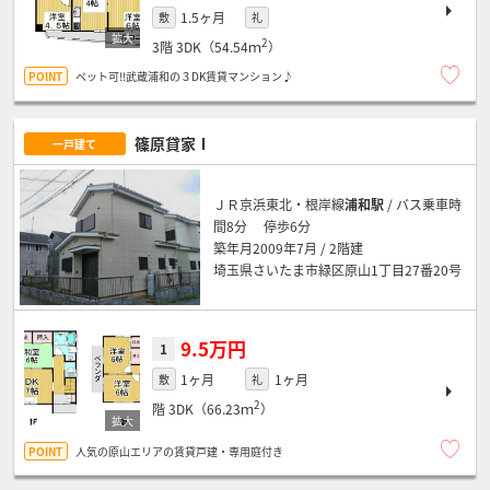
1.5ヶ月
敷
礼
2
3階
3DK（54.54ｍ
）
ペット可!!武蔵浦和の３DK賃貸マンション♪
篠原貸家Ⅰ
一戸建て
ＪＲ京浜東北・根岸線
浦和駅
/ バス乗車時
間8分 停歩6分
築年月2009年7月 / 2階建
埼玉県さいたま市緑区原山1丁目27番20号
9.5万円
1
1ヶ月
1ヶ月
敷
礼
2
階
3DK（66.23ｍ
）
人気の原山エリアの賃貸戸建・専用庭付き