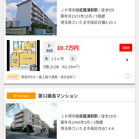
ＪＲ埼京線
武蔵浦和駅
/ 徒歩9分
築年月1973年10月 / 5階建
埼玉県さいたま市南区白幡4-20-1
2-
10.7万円
NEW
505
1.5ヶ月
敷
礼
2
5階
2LDK（62.29ｍ
）
駅徒歩9分！最上階で通風・採光良好♪
第12藤島マンション
マンション
ＪＲ埼京線
武蔵浦和駅
/ 徒歩18分
築年月1990年5月 / 5階建
埼玉県さいたま市南区内谷7-4-8