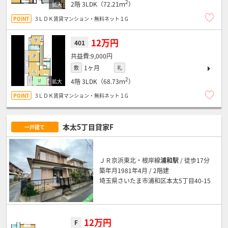
2
2階
3LDK（72.21ｍ
）
3ＬＤＫ賃貸マンション・無料ネット１G
12万円
401
9,000円
1ヶ月
敷
礼
2
4階
3LDK（68.73ｍ
）
3ＬＤＫ賃貸マンション・無料ネット１G
本太5丁目貸家F
一戸建て
ＪＲ京浜東北・根岸線
浦和駅
/ 徒歩17分
築年月1981年4月 / 2階建
埼玉県さいたま市浦和区本太5丁目40-15
12万円
F