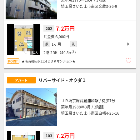
埼玉県さいたま市南区文蔵3-36-9
7.2万円
202
3,000円
1ヶ月
敷
礼
2
2階
2DK（40.5ｍ
）
★南浦和徒歩11分２ＤＫマンション★
リバーサイド・オクダ１
アパート
ＪＲ埼京線
武蔵浦和駅
/ 徒歩7分
築年月1988年3月 / 2階建
埼玉県さいたま市南区白幡4-25-16
7.2万円
103