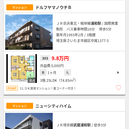
ドルフヤマノウチＢ
マンション
ＪＲ京浜東北・根岸線
浦和駅
/ 国際興業
駒形 バス乗車時間16分 停歩5分
築年月1993年2月 / 3階建
埼玉県さいたま市緑区中尾1377-5
9.8万円
303
5,000円
1ヶ月
敷
礼
2
3階
2SLDK（74.85ｍ
）
3ＬＤＫ賃貸マンション！畳コーナー付き！
ニューシティハイム
マンション
ＪＲ埼京線
武蔵浦和駅
/ 徒歩3分