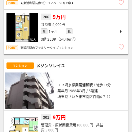
★東浦和駅徒歩9分!!リノベーション中★
9万円
206
4,000円
1ヶ月
敷
礼
2
3階
2LDK（54.46ｍ
）
東浦和駅のファミリータイプマンション
メゾンソレイユ
マンション
ＪＲ埼京線
武蔵浦和駅
/ 徒歩13分
築年月1988年3月 / 5階建
埼玉県さいたま市南区白幡4-7-22
9万円
301
原状回復費用100,000円
5,000円