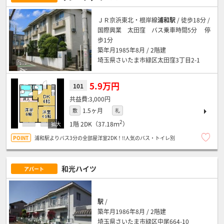
ＪＲ京浜東北・根岸線
浦和駅
/ 徒歩18分 /
国際興業 太田窪 バス乗車時間5分 停
歩1分
築年月1985年8月 / 2階建
埼玉県さいたま市緑区太田窪3丁目2-1
5.9万円
101
3,000円
1.5ヶ月
敷
礼
2
1階
2DK（37.18ｍ
）
浦和駅よりバス3分の全部屋洋室2DK！!!人気のバス・トイレ別
和光ハイツ
アパート
駅
/
築年月1986年8月 / 2階建
埼玉県さいたま市緑区中尾664-10