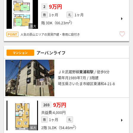
9万円
2
1ヶ月
1ヶ月
敷
礼
2
階
3DK（66.23ｍ
）
人気の原山エリアの賃貸戸建・専用に庭付き
アーバンライフ
マンション
ＪＲ武蔵野線
東浦和駅
/ 徒歩9分
築年月1989年7月 / 3階建
埼玉県さいたま市緑区東浦和4-21-8
9万円
203
4,000円
1ヶ月
敷
礼
2
2階
3LDK（54.46ｍ
）