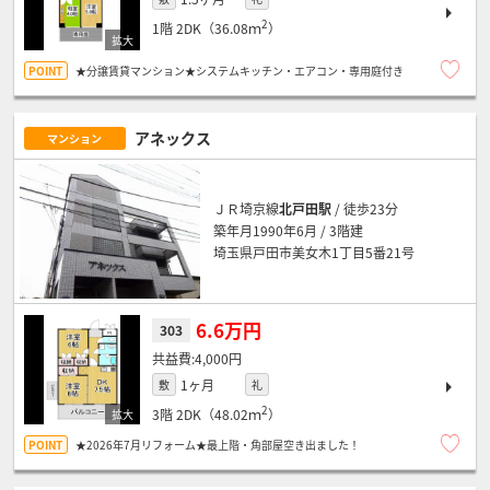
2
1階
2DK（36.08ｍ
）
★分譲賃貸マンション★システムキッチン・エアコン・専用庭付き
アネックス
マンション
ＪＲ埼京線
北戸田駅
/ 徒歩23分
築年月1990年6月 / 3階建
埼玉県戸田市美女木1丁目5番21号
6.6万円
303
4,000円
1ヶ月
敷
礼
2
3階
2DK（48.02ｍ
）
★2026年7月リフォーム★最上階・角部屋空き出ました！