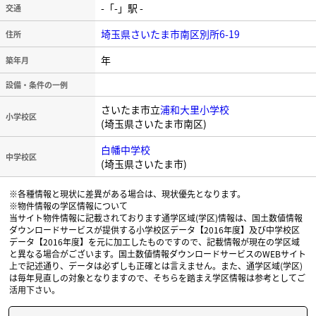
-「-」駅 -
交通
埼玉県さいたま市南区別所6-19
住所
年
築年月
設備・条件の一例
さいたま市立
浦和大里小学校
小学校区
(埼玉県さいたま市南区)
白幡中学校
中学校区
(埼玉県さいたま市)
※各種情報と現状に差異がある場合は、現状優先となります。
※物件情報の学区情報について
当サイト物件情報に記載されております通学区域(学区)情報は、国土数値情報
ダウンロードサービスが提供する小学校区データ【2016年度】及び中学校区
データ【2016年度】を元に加工したものですので、記載情報が現在の学区域
と異なる場合がございます。国土数値情報ダウンロードサービスのWEBサイト
上で記述通り、データは必ずしも正確とは言えません。また、通学区域(学区)
は毎年見直しの対象となりますので、そちらを踏まえ学区情報は参考としてご
活用下さい。