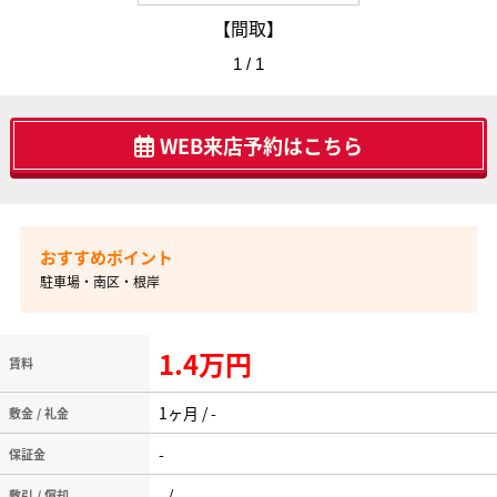
【間取】
1 / 1
WEB来店予約はこちら
駐車場・南区・根岸
1.4万円
賃料
1ヶ月 / -
敷金 / 礼金
-
保証金
- / -
敷引 / 償却