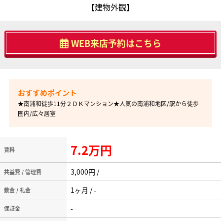
【建物外観】
WEB来店予約はこちら
★南浦和徒歩11分２ＤＫマンション★人気の南浦和地区/駅から徒歩
圏内/広々居室
7.2万円
賃料
3,000円 /
共益費 / 管理費
1ヶ月 / -
敷金 / 礼金
-
保証金