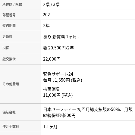
2階 / 3階
所在階 / 階数
202
2年
契約期間
あり 新賃料 1ヶ月 -
更新料
要 20,500円/2年
損保
22,000円
鍵交換代
緊急サポート24
毎月
1,650円
税込
その他費用
抗菌消臭
11,000円
税込
日本セーフティー 初回月総支払額の50％、月額
保証会社
継続保証料800円
1.1ヶ月
仲介手数料