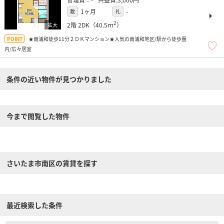
1ヶ月
-
敷
礼
2
2階
2DK（40.5ｍ
）
★南浦和徒歩11分２ＤＫマンション★人気の南浦和地区/駅から徒歩圏
内/広々居室
条件の近い物件が見つかりました
今まで閲覧した物件
さいたま市南区の賃貸を探す
最近検索した条件