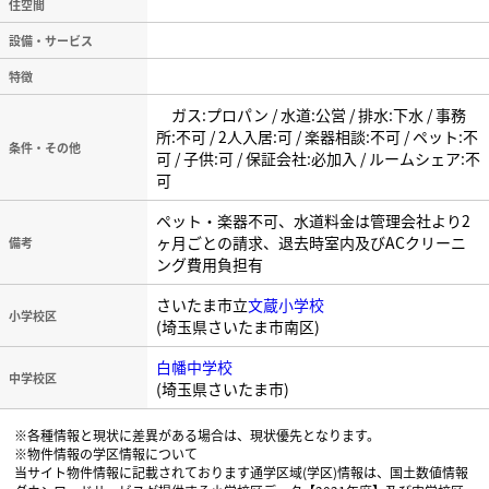
住空間
設備・サービス
特徴
ガス:プロパン / 水道:公営 / 排水:下水 / 事務
所:不可 / 2人入居:可 / 楽器相談:不可 / ペット:不
条件・その他
可 / 子供:可 / 保証会社:必加入 / ルームシェア:不
可
ペット・楽器不可、水道料金は管理会社より2
ヶ月ごとの請求、退去時室内及びACクリーニ
備考
ング費用負担有
さいたま市立
文蔵小学校
小学校区
(埼玉県さいたま市南区)
白幡中学校
中学校区
(埼玉県さいたま市)
※各種情報と現状に差異がある場合は、現状優先となります。
※物件情報の学区情報について
当サイト物件情報に記載されております通学区域(学区)情報は、国土数値情報