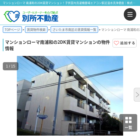
マンションローマ 南浦和の2DK賃貸マンション！子供室内洗濯機置場エアコン駅近温水洗浄便座｜株式会社 別所不動産
TOPページ
賃貸物件検索
さいたま市南区の賃貸情報一覧
マンションローマ 南浦和の
マンションローマ
南浦和の2DK賃貸マンションの物件
情報
1 / 15
一覧