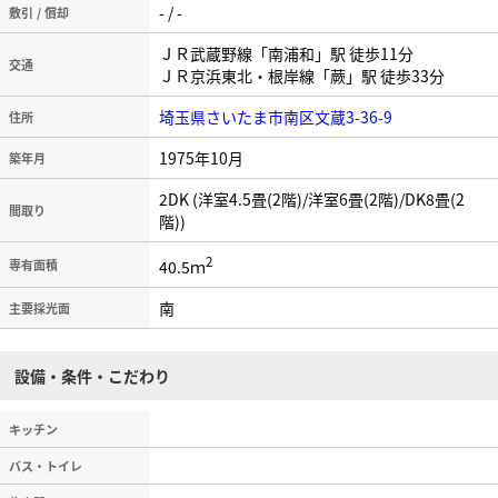
- / -
敷引 / 償却
ＪＲ武蔵野線「南浦和」駅 徒歩11分
交通
ＪＲ京浜東北・根岸線「蕨」駅 徒歩33分
埼玉県さいたま市南区文蔵3-36-9
住所
1975年10月
築年月
2DK (洋室4.5畳(2階)/洋室6畳(2階)/DK8畳(2
間取り
階))
2
40.5ｍ
専有面積
南
主要採光面
設備・条件・こだわり
キッチン
バス・トイレ