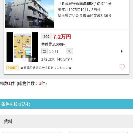
ＪＲ武蔵野線
南浦和駅
/ 徒歩11分
築年月1975年10月 / 3階建
埼玉県さいたま市南区文蔵3-36-9
7.2万円
202
3,000円
1ヶ月
敷
礼
2
2階
2DK（40.5ｍ
）
★南浦和徒歩11分２ＤＫマンション★
棟数
1
件 (総物件数：
1
件)
条件を絞り込む
賃料