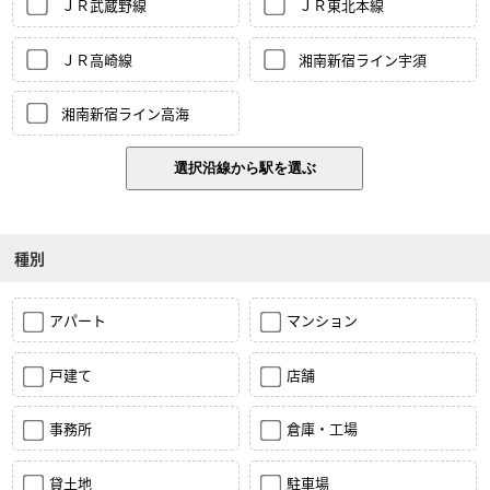
ＪＲ武蔵野線
ＪＲ東北本線
ＪＲ高崎線
湘南新宿ライン宇須
湘南新宿ライン高海
種別
アパート
マンション
戸建て
店舗
事務所
倉庫・工場
貸土地
駐車場