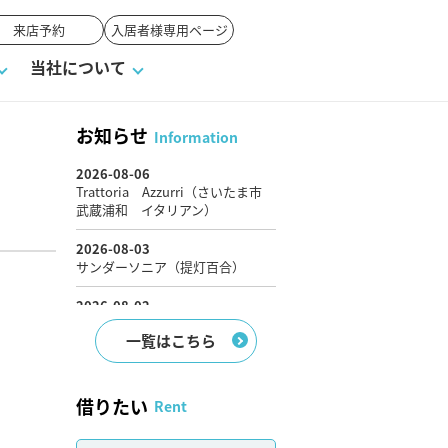
来店予約
入居者様専用ページ
当社について
お知らせ
Information
戸建て
せ
ワンポイント税務
業者の選び方
物件閲覧履歴
来店予約
賃貸vs持ち家
媒介契約の種類
オーナー座談会
よくある質問
一覧はこちら
借りたい
Rent