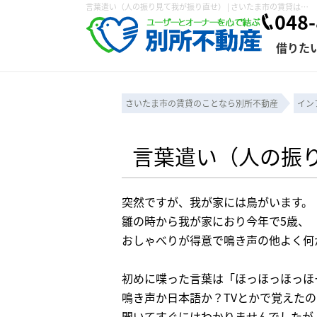
言葉遣い（人の振り見て我が振り直せ） | さいたま市の賃貸は株式会社 別所不動産にお任せ下さい！
048-
借りた
さいたま市の賃貸のことなら別所不動産
イン
条件から探す
賃貸管理について
売買物件一覧
不動産売却について
入居者様専用ページ
会社概要
スタッフ紹介
学区から探す
購入時の諸費用
賃貸経営塾
住み替え
退去申請フォ
言葉遣い（人の振
保存した検索条件
賃貸法律相談室
諸費用
個人情報の取り扱い
仲介と買取の違い
賃貸契約までの
カスタマーハ
突然ですが、我が家には鳥がいます。
雛の時から我が家におり今年で5歳、
おしゃべりが得意で鳴き声の他よく何
初めに喋った言葉は「ほっほっほっほ
鳴き声か日本語か？TVとかで覚えた
聞いてすぐにはわかりませんでしたが