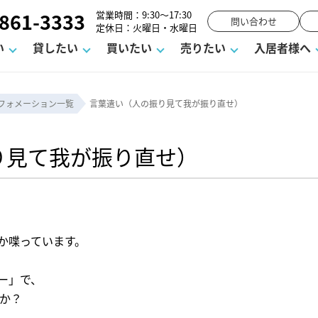
861-3333
営業時間：9:30～17:30
問い合わせ
定休日：火曜日・水曜日
い
貸したい
買いたい
売りたい
入居者様へ
フォメーション一覧
言葉遣い（人の振り見て我が振り直せ）
ーム
お知らせ
町名から探す
賃貸Q&A
購入までの流れ
借地底地
駐車場解約フォーム
お客様の声
相続
空室対策
駐車場を探す
よくある質問
仲介手数料について
街紹介
業界ニュース
お気に入り一覧
マンションVS
お問い合わ
り見て我が振り直せ）
流れ
ラスメントに対する基本方針
必要な書類
よくある質問
売却の流れ
不動産用語・賃貸用語集
高く売るポイント
か喋っています。
ー」で、
のか？