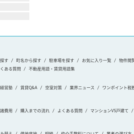
探す
町名から探す
駐車場を探す
お気に入り一覧
物件閲
くある質問
不動産用語・賃貸用語集
経営塾
賃貸Q&A
空室対策
業界ニュース
ワンポイント税
諸費用
購入までの流れ
よくある質問
マンションVS戸建て
み替え
借地底地
相続
仲介手数料について
業者の選び方