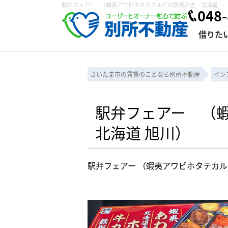
駅弁フェアー （蝦夷アワビホタテカルビの鉄板弁当 北海道 旭川） | さいたま市の賃貸は株式会社 別所不動産にお任せ下さい！
048-
借りた
さいたま市の賃貸のことなら別所不動産
イン
条件から探す
賃貸管理について
売買物件一覧
不動産売却について
入居者様専用ページ
会社概要
スタッフ紹介
学区から探す
購入時の諸費用
賃貸経営塾
住み替え
退去申請フォ
駅弁フェアー （
北海道 旭川）
保存した検索条件
賃貸法律相談室
諸費用
個人情報の取り扱い
仲介と買取の違い
賃貸契約までの
カスタマーハ
駅弁フェアー （蝦夷アワビホタテカル