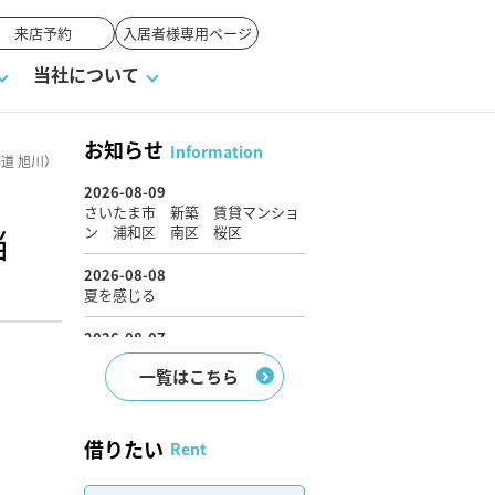
来店予約
入居者様専用ページ
当社について
お知らせ
Information
道 旭川）
戸建て
せ
ワンポイント税務
業者の選び方
物件閲覧履歴
来店予約
賃貸vs持ち家
媒介契約の種類
オーナー座談会
弁当
よくある質問
一覧はこちら
借りたい
Rent