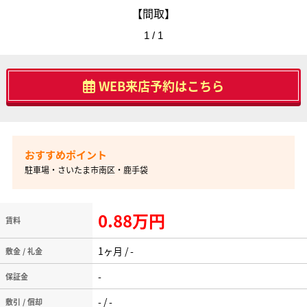
【間取】
1 / 1
WEB来店予約はこちら
駐車場・さいたま市南区・鹿手袋
0.88万円
賃料
1ヶ月 / -
敷金 / 礼金
-
保証金
- / -
敷引 / 償却