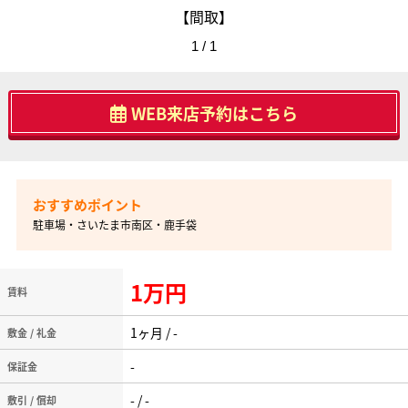
【間取】
1 / 1
WEB来店予約はこちら
駐車場・さいたま市南区・鹿手袋
1万円
賃料
1ヶ月 / -
敷金 / 礼金
-
保証金
- / -
敷引 / 償却