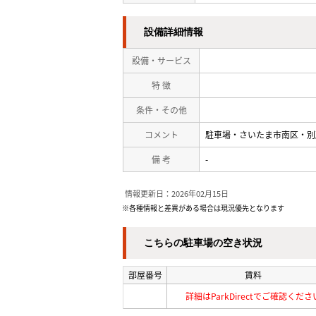
設備詳細情報
設備・サービス
特 徴
条件・その他
コメント
駐車場・さいたま市南区・別
備 考
-
情報更新日：2026年02月15日
※各種情報と差異がある場合は現況優先となります
こちらの駐車場の空き状況
部屋番号
賃料
詳細はParkDirectでご確認くださ