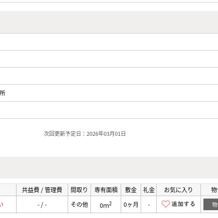
所
次回更新予定日：2026年03月01日
共益費 / 管理費
間取り
専有面積
敷金
礼金
お気に入り
物
2
い
- / -
その他
0ヶ月
-
物
0ｍ