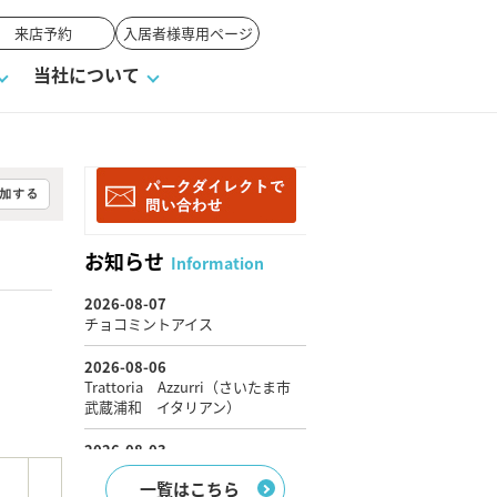
来店予約
入居者様専用ページ
当社について
一覧
ンVS戸建て
い合わせ
ワンポイント税務
業者の選び方
物件閲覧履歴
来店予約
賃貸vs持ち家
お知らせ
Information
高く売るポイント
一覧はこちら