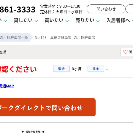
861-3333
営業時間：9:30～17:30
問い合わせ
定休日：火曜日・水曜日
い
貸したい
買いたい
売りたい
入居者様へ
の月極駐車場一覧
No.128 真福寺駐車場 -の月極駐車場
車場
用
塾
え
請フォーム
お知らせ
町名から探す
賃貸Q&A
購入までの流れ
借地底地
駐車場解約フォーム
お客様の声
相続
空室対策
駐車場を探す
よくある質問
仲介手数料について
街紹介
業界ニュース
お気に入り
マンショ
お問
ご確認ください
0ヶ月
-
敷金
礼金
談室
までの流れ
マーハラスメントに対する基本方針
仲介と買取の違い
よくある質問
必要な書類
不動産用語・賃貸用語集
売却の流れ
周辺MAP