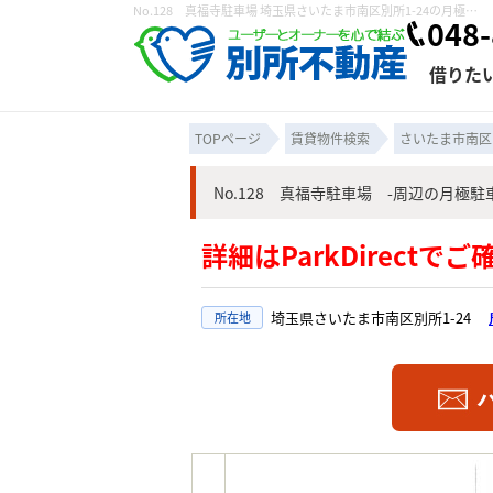
No.128 真福寺駐車場 埼玉県さいたま市南区別所1-24の月極駐車場！駐車場さいたま市南区別所｜株式会社 別所不動産
048-
借りた
TOPページ
賃貸物件検索
さいたま市南区
No.128 真福寺駐車場 -周辺の月極駐
条件から探す
賃貸管理について
売買物件一覧
不動産売却について
入居者様専用ページ
会社概要
スタッフ紹介
学区から探す
購入時の諸費
賃貸経営
住み替
退去申
詳細はParkDirectで
保存した検索条件
オーナー座談会
媒介契約の種類
個人情報の取り扱い
賃貸法律相
諸費用
賃貸契約
カスタ
埼玉県さいたま市南区別所1-24
所在地
よくある質問