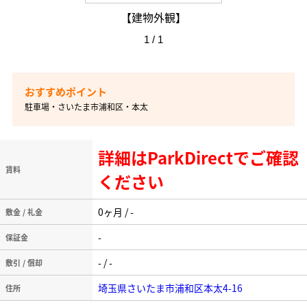
【建物外観】
1 / 1
駐車場・さいたま市浦和区・本太
詳細はParkDirectでご確認
賃料
ください
0ヶ月 / -
敷金 / 礼金
-
保証金
- / -
敷引 / 償却
埼玉県さいたま市浦和区本太4-16
住所