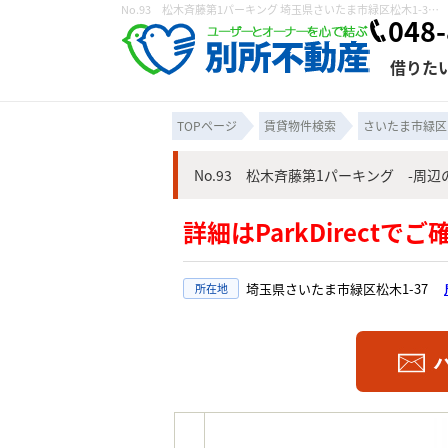
No.93 松木斉藤第1パーキング 埼玉県さいたま市緑区松木1-37の月極駐車場！駐車場さいたま市緑区松木｜株式会社 別所不動産
048-
借りた
TOPページ
賃貸物件検索
さいたま市緑区
No.93 松木斉藤第1パーキング -周
条件から探す
賃貸管理について
売買物件一覧
不動産売却について
入居者様専用ページ
会社概要
スタッフ紹介
学区から探す
購入時の諸費
賃貸経営
住み替
退去申
詳細はParkDirectで
保存した検索条件
オーナー座談会
媒介契約の種類
個人情報の取り扱い
賃貸法律相
諸費用
賃貸契約
カスタ
埼玉県さいたま市緑区松木1-37
所在地
よくある質問