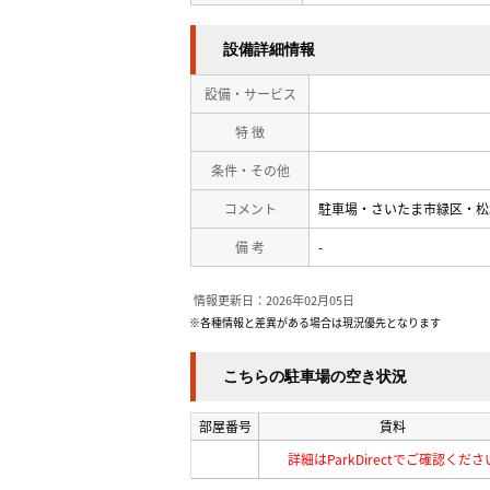
設備詳細情報
設備・サービス
特 徴
条件・その他
コメント
駐車場・さいたま市緑区・松
備 考
-
情報更新日：2026年02月05日
※各種情報と差異がある場合は現況優先となります
こちらの駐車場の空き状況
部屋番号
賃料
詳細はParkDirectでご確認くださ