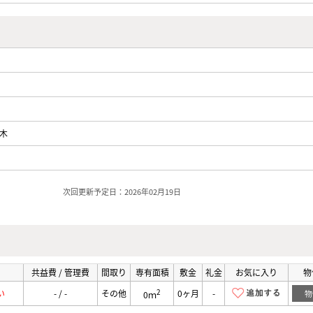
木
次回更新予定日：2026年02月19日
共益費 / 管理費
間取り
専有面積
敷金
礼金
お気に入り
物
2
い
- / -
その他
0ヶ月
-
物
0ｍ