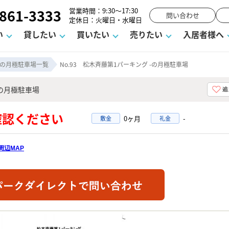
861-3333
営業時間：9:30～17:30
問い合わせ
定休日：火曜日・水曜日
い
貸したい
買いたい
売りたい
入居者様へ
の月極駐車場一覧
No.93 松木斉藤第1パーキング -の月極駐車場
辺の月極駐車場
用
塾
え
請フォーム
お知らせ
町名から探す
賃貸Q&A
購入までの流れ
借地底地
駐車場解約フォーム
お客様の声
相続
空室対策
駐車場を探す
よくある質問
仲介手数料について
街紹介
業界ニュース
お気に入り
マンショ
お問
ご確認ください
0ヶ月
-
敷金
礼金
談室
までの流れ
マーハラスメントに対する基本方針
仲介と買取の違い
よくある質問
必要な書類
不動産用語・賃貸用語集
売却の流れ
周辺MAP