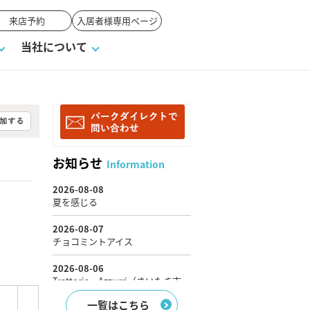
来店予約
入居者様専用ページ
当社について
一覧
ンVS戸建て
い合わせ
ワンポイント税務
業者の選び方
物件閲覧履歴
来店予約
賃貸vs持ち家
お知らせ
Information
高く売るポイント
一覧はこちら