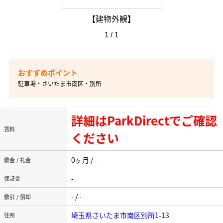
【建物外観】
1 / 1
駐車場・さいたま市南区・別所
詳細はParkDirectでご確認
賃料
ください
0ヶ月 / -
敷金 / 礼金
-
保証金
- / -
敷引 / 償却
埼玉県さいたま市南区別所1-13
住所