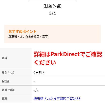
【建物外観】
1 / 1
駐車場・さいたま市緑区・三室
詳細はParkDirectでご確認
賃料
ください
0ヶ月 / -
敷金 / 礼金
-
保証金
- / -
敷引 / 償却
埼玉県さいたま市緑区三室2488
住所