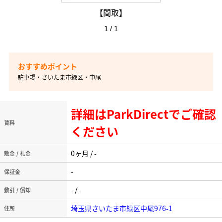
【間取】
1 / 1
駐車場・さいたま市緑区・中尾
詳細はParkDirectでご確認
賃料
ください
0ヶ月 / -
敷金 / 礼金
-
保証金
- / -
敷引 / 償却
埼玉県さいたま市緑区中尾976-1
住所