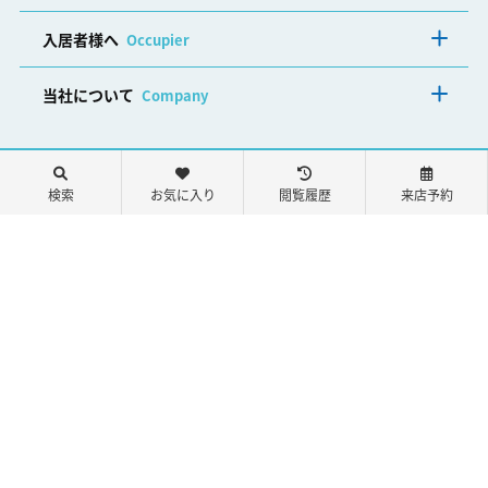
入居者様へ
Occupier
当社について
Company
検索
お気に入り
閲覧履歴
来店予約
048-861-3333
営業時間：9:30～17:30 定休日：火曜日・水曜日
問い合わせ
来店予約
Copyright(C) Bessyo Fudousan All Rights Reserved.