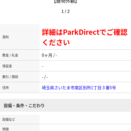
【建物外観】
1 / 2
詳細はParkDirectでご確認
賃料
ください
0ヶ月 / -
敷金 / 礼金
-
保証金
- / -
敷引 / 償却
埼玉県さいたま市南区別所1丁目３番5号
住所
設備・条件・こだわり
設備など
特徴