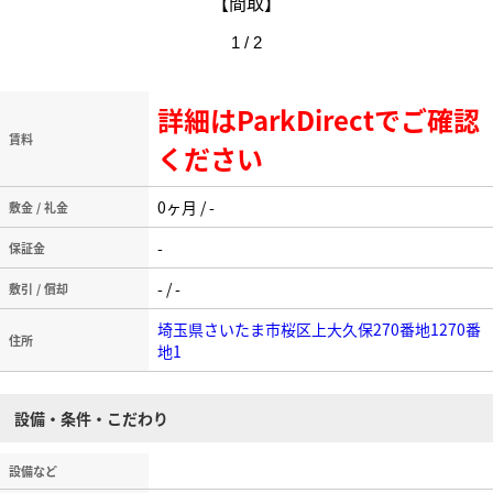
【間取】
1 / 2
詳細はParkDirectでご確認
賃料
ください
0ヶ月 / -
敷金 / 礼金
-
保証金
- / -
敷引 / 償却
埼玉県さいたま市桜区上大久保270番地1270番
住所
地1
設備・条件・こだわり
設備など