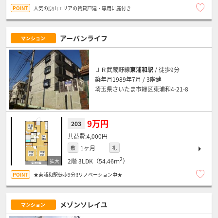
人気の原山エリアの賃貸戸建・専用に庭付き
アーバンライフ
マンション
ＪＲ武蔵野線
東浦和駅
/ 徒歩9分
築年月1989年7月 / 3階建
埼玉県さいたま市緑区東浦和4-21-8
9万円
203
4,000円
1ヶ月
敷
礼
2
2階
3LDK（54.46ｍ
）
★東浦和駅徒歩9分!!リノベーション中★
メゾンソレイユ
マンション