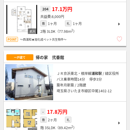
17.1万円
204
8,000円
1ヶ月
1ヶ月
敷
礼
2
2階
3LDK（77.98ｍ
）
～西浦和★旭化成ペット共生物件～
帰の家 弐番館
一戸建て
ＪＲ京浜東北・根岸線
浦和駅
/ 緑区役所
バス乗車時間14分 停歩3分
築年月新築 / 2階建
埼玉県さいたま市緑区中尾1402-12
17.8万円
-
2ヶ月
敷
礼
2
階
3SLDK（89.42ｍ
）