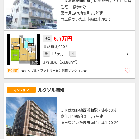
ＪＲ高崎線
浦和駅
/ 徒歩36分 / 大谷口県営
住宅 停歩8分
築年月1976年9月 / 3階建
埼玉県さいたま市緑区中尾1-1
6.7万円
6C
3,000円
1.5ヶ月
敷
礼
2
3階
3DK（63.86ｍ
）
★カップル・ファミリー向け賃貸マンション★
ルクソル浦和
マンション
ＪＲ武蔵野線
西浦和駅
/ 徒歩13分
築年月1995年3月 / 7階建
埼玉県さいたま市南区曲本1-20-20