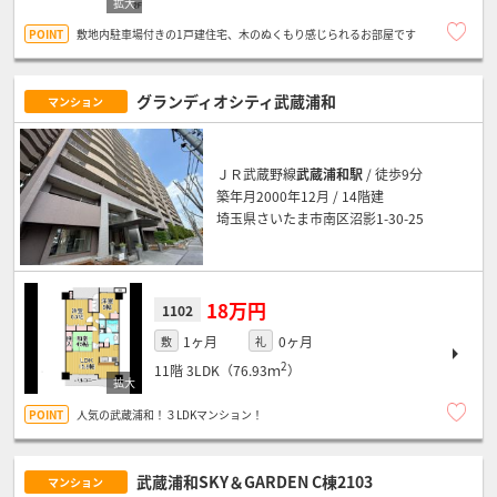
敷地内駐車場付きの1戸建住宅、木のぬくもり感じられるお部屋です
グランディオシティ武蔵浦和
マンション
ＪＲ武蔵野線
武蔵浦和駅
/ 徒歩9分
築年月2000年12月 / 14階建
埼玉県さいたま市南区沼影1-30-25
18万円
1102
1ヶ月
0ヶ月
敷
礼
2
11階
3LDK（76.93ｍ
）
人気の武蔵浦和！３LDKマンション！
武蔵浦和SKY＆GARDEN C棟2103
マンション