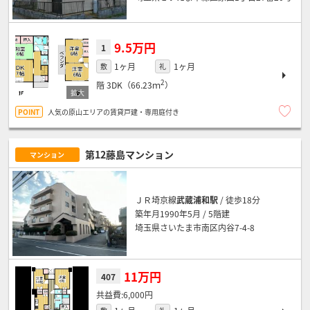
9.5万円
1
1ヶ月
1ヶ月
敷
礼
2
階
3DK（66.23ｍ
）
人気の原山エリアの賃貸戸建・専用庭付き
第12藤島マンション
マンション
ＪＲ埼京線
武蔵浦和駅
/ 徒歩18分
築年月1990年5月 / 5階建
埼玉県さいたま市南区内谷7-4-8
11万円
407
6,000円