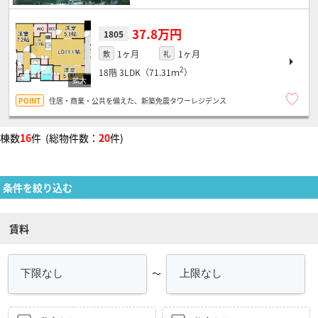
37.8万円
1805
1ヶ月
1ヶ月
敷
礼
2
18階
3LDK（71.31ｍ
）
住居・商業・公共を備えた、新築免震タワーレジデンス
棟数
16
件 (総物件数：
20
件)
条件を絞り込む
賃料
～