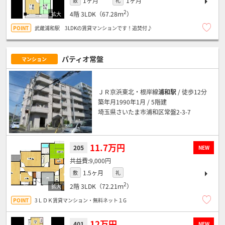
1ヶ月
1ヶ月
敷
礼
2
4階
3LDK（67.28ｍ
）
武蔵浦和駅 3LDKの賃貸マンションです！追焚付♪
パティオ常盤
マンション
ＪＲ京浜東北・根岸線
浦和駅
/ 徒歩12分
築年月1990年1月 / 5階建
埼玉県さいたま市浦和区常盤2-3-7
11.7万円
205
NEW
9,000円
1.5ヶ月
敷
礼
2
2階
3LDK（72.21ｍ
）
3ＬＤＫ賃貸マンション・無料ネット１G
12万円
401
NEW