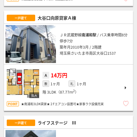
大谷口向原貸家Ａ棟
一戸建て
ＪＲ武蔵野線
南浦和駅
/ バス乗車時間8分
停歩7分
築年月2010年3月 / 2階建
埼玉県さいたま市南区大谷口1537
14万円
A
1ヶ月
1ヶ月
敷
礼
2
階
3LDK（87.77ｍ
）
★南浦和3LDK貸家★２Fエアコン設置可★家事ラク設備充実
ライフステージ Ⅲ
一戸建て