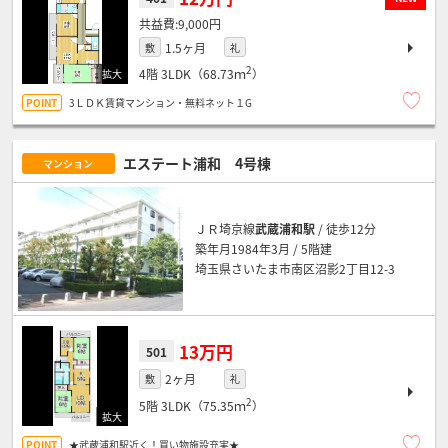
9,000円
1.5ヶ月
敷
礼
2
4階
3LDK（68.73ｍ
）
3ＬＤＫ賃貸マンション・無料ネット１G
エステート浦和 4号棟
マンション
ＪＲ埼京線
武蔵浦和駅
/ 徒歩12分
築年月1984年3月 / 5階建
埼玉県さいたま市南区沼影2丁目12-3
13万円
501
2ヶ月
敷
礼
2
5階
3LDK（75.35ｍ
）
★武蔵浦和駅近く！買い物施設充実★