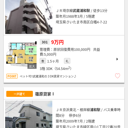
ＪＲ埼京線
武蔵浦和駅
/ 徒歩13分
築年月1988年3月 / 5階建
埼玉県さいたま市南区白幡4-7-22
9万円
301
原状回復費用100,000円
5,000円
1.5ヶ月
敷
礼
2
3階
3DK（54.54ｍ
）
ペット可!!武蔵浦和の３DK賃貸マンション♪
篠原貸家Ⅰ
一戸建て
ＪＲ京浜東北・根岸線
浦和駅
/ バス乗車時
間8分 停歩6分
築年月2009年7月 / 2階建
埼玉県さいたま市緑区原山1丁目27番20号