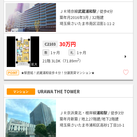
ＪＲ埼京線
武蔵浦和駅
/ 徒歩4分
築年月2016年3月 / 32階建
埼玉県さいたま市南区沼影1-11-2
30万円
C2103
1ヶ月
1ヶ月
敷
礼
2
21階
3LDK（71.89ｍ
）
★駅直結！武蔵浦和徒歩４分！分譲賃貸マンション★
URAWA THE TOWER
マンション
ＪＲ京浜東北・根岸線
浦和駅
/ 徒歩3分
築年月新築 / 地上27階建/地下2階建
埼玉県さいたま市浦和区高砂1丁目10-1