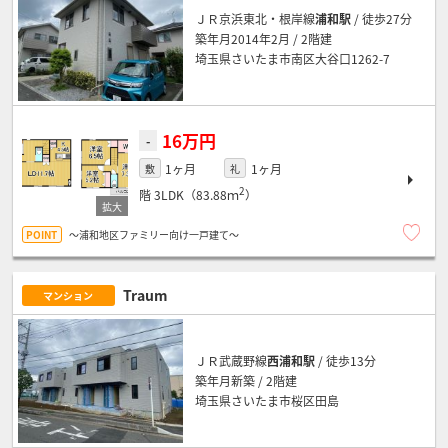
ＪＲ京浜東北・根岸線
浦和駅
/ 徒歩27分
築年月2014年2月 / 2階建
埼玉県さいたま市南区大谷口1262-7
16万円
-
1ヶ月
1ヶ月
敷
礼
2
階
3LDK（83.88ｍ
）
～浦和地区ファミリー向け一戸建て～
Traum
マンション
ＪＲ武蔵野線
西浦和駅
/ 徒歩13分
築年月新築 / 2階建
埼玉県さいたま市桜区田島