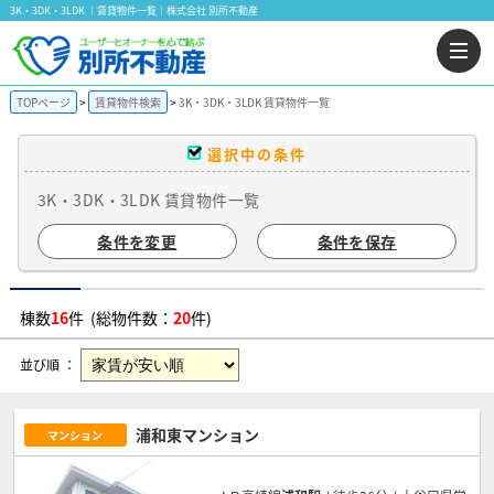
3K・3DK・3LDK ｜賃貸物件一覧｜株式会社 別所不動産
TOPページ
賃貸物件検索
3K・3DK・3LDK 賃貸物件一覧
選択中の条件
3K・3DK・3LDK 賃貸物件一覧
条件を変更
条件を保存
棟数
16
件 (総物件数：
20
件)
並び順 ：
浦和東マンション
マンション