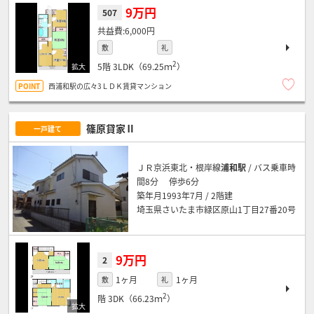
9万円
507
6,000円
敷
礼
2
5階
3LDK（69.25ｍ
）
西浦和駅の広々3ＬＤＫ賃貸マンション
篠原貸家Ⅱ
一戸建て
ＪＲ京浜東北・根岸線
浦和駅
/ バス乗車時
間8分 停歩6分
築年月1993年7月 / 2階建
埼玉県さいたま市緑区原山1丁目27番20号
9万円
2
1ヶ月
1ヶ月
敷
礼
2
階
3DK（66.23ｍ
）