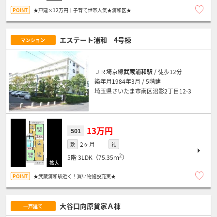
★戸建×12万円｜子育て世帯人気★浦和区★
エステート浦和 4号棟
マンション
ＪＲ埼京線
武蔵浦和駅
/ 徒歩12分
築年月1984年3月 / 5階建
埼玉県さいたま市南区沼影2丁目12-3
13万円
501
2ヶ月
敷
礼
2
5階
3LDK（75.35ｍ
）
★武蔵浦和駅近く！買い物施設充実★
大谷口向原貸家Ａ棟
一戸建て