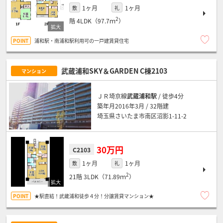
1ヶ月
1ヶ月
敷
礼
2
階
4LDK（97.7ｍ
）
浦和駅・南浦和駅利用可の一戸建賃貸住宅
武蔵浦和SKY＆GARDEN C棟2103
マンション
ＪＲ埼京線
武蔵浦和駅
/ 徒歩4分
築年月2016年3月 / 32階建
埼玉県さいたま市南区沼影1-11-2
30万円
C2103
1ヶ月
1ヶ月
敷
礼
2
21階
3LDK（71.89ｍ
）
★駅直結！武蔵浦和徒歩４分！分譲賃貸マンション★