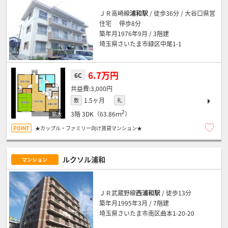
ＪＲ高崎線
浦和駅
/ 徒歩36分 / 大谷口県営
住宅 停歩8分
築年月1976年9月 / 3階建
埼玉県さいたま市緑区中尾1-1
6.7万円
6C
3,000円
1.5ヶ月
敷
礼
2
3階
3DK（63.86ｍ
）
★カップル・ファミリー向け賃貸マンション★
ルクソル浦和
マンション
ＪＲ武蔵野線
西浦和駅
/ 徒歩13分
築年月1995年3月 / 7階建
埼玉県さいたま市南区曲本1-20-20