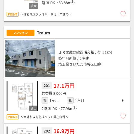
2
階
3LDK（83.88ｍ
）
～浦和地区ファミリー向け一戸建て～
Traum
マンション
ＪＲ武蔵野線
西浦和駅
/ 徒歩13分
築年月新築 / 2階建
埼玉県さいたま市桜区田島
17.1万円
201
8,000円
1ヶ月
1ヶ月
敷
礼
2
2階
3LDK（77.98ｍ
）
～西浦和★旭化成ペット共生物件～
16.9万円
202