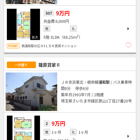
9万円
507
6,000円
敷
礼
2
5階
3LDK（69.25ｍ
）
西浦和駅の広々3ＬＤＫ賃貸マンション
篠原貸家Ⅱ
一戸建て
ＪＲ京浜東北・根岸線
浦和駅
/ バス乗車時
間8分 停歩6分
築年月1993年7月 / 2階建
埼玉県さいたま市緑区原山1丁目27番20号
9万円
2
1ヶ月
1ヶ月
敷
礼
2