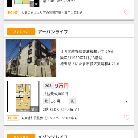
階
3DK（66.23ｍ
）
人気の原山エリアの賃貸戸建・専用に庭付き
アーバンライフ
マンション
ＪＲ武蔵野線
東浦和駅
/ 徒歩9分
築年月1989年7月 / 3階建
埼玉県さいたま市緑区東浦和4-21-8
9万円
203
4,000円
1ヶ月
敷
礼
2
2階
3LDK（54.46ｍ
）
★東浦和駅徒歩9分!!リノベーション中★
メゾンソレイユ
マンション