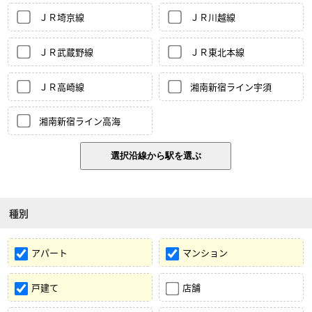
ＪＲ埼京線
ＪＲ川越線
ＪＲ武蔵野線
ＪＲ東北本線
ＪＲ高崎線
湘南新宿ライン宇須
湘南新宿ライン高海
種別
アパート
マンション
戸建て
店舗