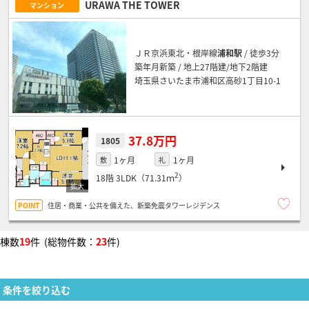
URAWA THE TOWER
マンション
ＪＲ京浜東北・根岸線
浦和駅
/ 徒歩3分
築年月新築 / 地上27階建/地下2階建
埼玉県さいたま市浦和区高砂1丁目10-1
37.8万円
1805
1ヶ月
1ヶ月
敷
礼
2
18階
3LDK（71.31ｍ
）
住居・商業・公共を備えた、新築免震タワーレジデンス
棟数
19
件 (総物件数：
23
件)
条件を絞り込む