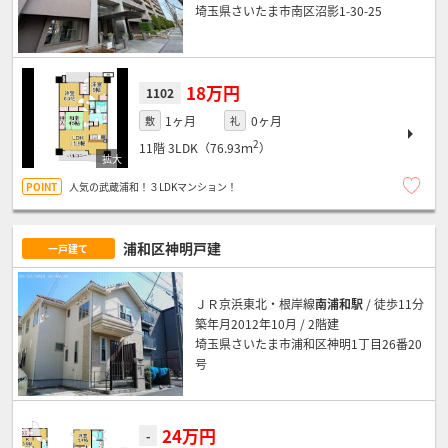
埼玉県さいたま市南区沼影1-30-25
18万円
1102
1ヶ月
0ヶ月
敷
礼
2
11階
3LDK（76.93ｍ
）
人気の武蔵浦和！３LDKマンション！
浦和区神明戸建
一戸建て
ＪＲ京浜東北・根岸線
南浦和駅
/ 徒歩11分
築年月2012年10月 / 2階建
埼玉県さいたま市浦和区神明1丁目26番20
号
24万円
-