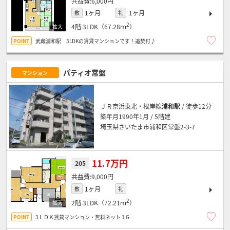
6,000円
1ヶ月
1ヶ月
敷
礼
2
4階
3LDK（67.28ｍ
）
武蔵浦和駅 3LDKの賃貸マンションです！追焚付♪
パティオ常盤
マンション
ＪＲ京浜東北・根岸線
浦和駅
/ 徒歩12分
築年月1990年1月 / 5階建
埼玉県さいたま市浦和区常盤2-3-7
11.7万円
205
9,000円
1ヶ月
敷
礼
2
2階
3LDK（72.21ｍ
）
3ＬＤＫ賃貸マンション・無料ネット１G