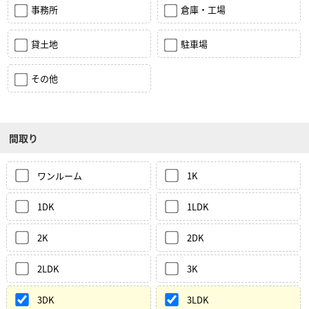
事務所
倉庫・工場
貸土地
駐車場
その他
間取り
ワンルーム
1K
1DK
1LDK
2K
2DK
2LDK
3K
3DK
3LDK