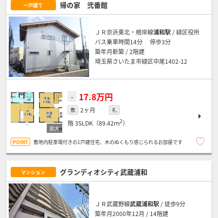
帰の家 弐番館
一戸建て
ＪＲ京浜東北・根岸線
浦和駅
/ 緑区役所
バス乗車時間14分 停歩3分
築年月新築 / 2階建
埼玉県さいたま市緑区中尾1402-12
17.8万円
-
2ヶ月
敷
礼
2
階
3SLDK（89.42ｍ
）
敷地内駐車場付きの1戸建住宅、木のぬくもり感じられるお部屋です
グランディオシティ武蔵浦和
マンション
ＪＲ武蔵野線
武蔵浦和駅
/ 徒歩9分
築年月2000年12月 / 14階建