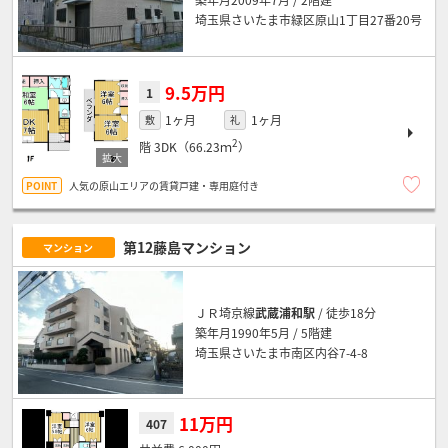
埼玉県さいたま市緑区原山1丁目27番20号
9.5万円
1
1ヶ月
1ヶ月
敷
礼
2
階
3DK（66.23ｍ
）
人気の原山エリアの賃貸戸建・専用庭付き
第12藤島マンション
マンション
ＪＲ埼京線
武蔵浦和駅
/ 徒歩18分
築年月1990年5月 / 5階建
埼玉県さいたま市南区内谷7-4-8
11万円
407