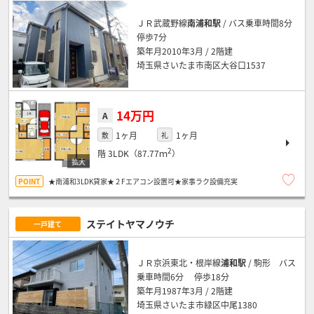
ＪＲ武蔵野線
南浦和駅
/ バス乗車時間8分
停歩7分
築年月2010年3月 / 2階建
埼玉県さいたま市南区大谷口1537
14万円
A
1ヶ月
1ヶ月
敷
礼
2
階
3LDK（87.77ｍ
）
★南浦和3LDK貸家★２Fエアコン設置可★家事ラク設備充実
ステイトヤマノウチ
一戸建て
ＪＲ京浜東北・根岸線
浦和駅
/ 駒形 バス
乗車時間6分 停歩18分
築年月1987年3月 / 2階建
埼玉県さいたま市緑区中尾1380