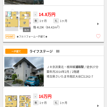
14.8万円
-
1ヶ月
1ヶ月
敷
礼
2
階
4LDK（84.42ｍ
）
★フルリフォーム一戸建て★
ライフステージ Ⅲ
一戸建て
ＪＲ京浜東北・根岸線
浦和駅
/ 徒歩27分
築年月2014年2月 / 2階建
埼玉県さいたま市南区大谷口1262-7
16万円
-
1ヶ月
1ヶ月
敷
礼