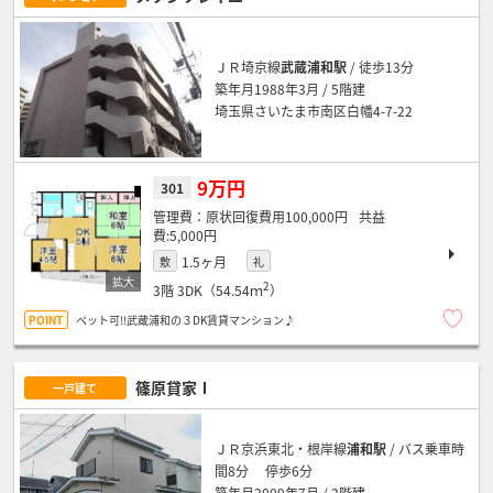
ＪＲ埼京線
武蔵浦和駅
/ 徒歩13分
築年月1988年3月 / 5階建
埼玉県さいたま市南区白幡4-7-22
9万円
301
原状回復費用100,000円
5,000円
1.5ヶ月
敷
礼
2
3階
3DK（54.54ｍ
）
ペット可!!武蔵浦和の３DK賃貸マンション♪
篠原貸家Ⅰ
一戸建て
ＪＲ京浜東北・根岸線
浦和駅
/ バス乗車時
間8分 停歩6分
築年月2009年7月 / 2階建