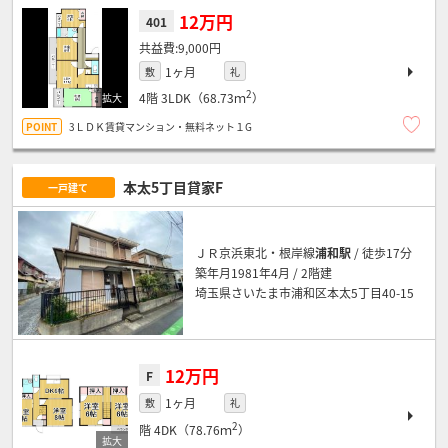
12万円
401
9,000円
1ヶ月
敷
礼
2
4階
3LDK（68.73ｍ
）
3ＬＤＫ賃貸マンション・無料ネット１G
本太5丁目貸家F
一戸建て
ＪＲ京浜東北・根岸線
浦和駅
/ 徒歩17分
築年月1981年4月 / 2階建
埼玉県さいたま市浦和区本太5丁目40-15
12万円
F
1ヶ月
敷
礼
2
階
4DK（78.76ｍ
）