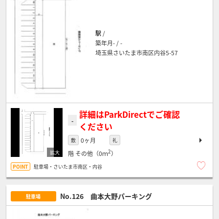
駅
/
築年月- / -
埼玉県さいたま市南区内谷5-57
詳細はParkDirectでご確認
-
ください
0ヶ月
敷
礼
2
階
その他（0ｍ
）
駐車場・さいたま市南区・内谷
No.126 曲本大野パーキング
駐車場