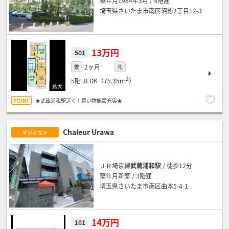
築年月1984年3月 / 5階建
埼玉県さいたま市南区沼影2丁目12-3
13万円
501
2ヶ月
敷
礼
2
5階
3LDK（75.35ｍ
）
★武蔵浦和駅近く！買い物施設充実★
Chaleur Urawa
マンション
ＪＲ埼京線
武蔵浦和駅
/ 徒歩12分
築年月新築 / 3階建
埼玉県さいたま市南区曲本5-4-1
14万円
101