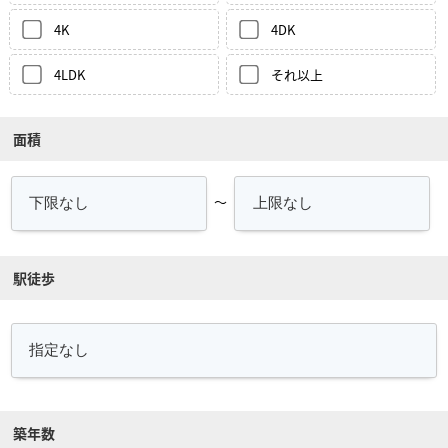
4K
4DK
4LDK
それ以上
面積
～
駅徒歩
築年数