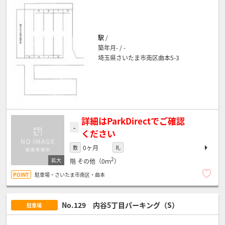
駅
/
築年月- / -
埼玉県さいたま市南区曲本5-3
詳細はParkDirectでご確認
-
ください
0ヶ月
敷
礼
2
階
その他（0ｍ
）
駐車場・さいたま市南区・曲本
No.129 内谷5丁目パーキング（S）
駐車場