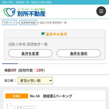
沼影小学校 ｜賃貸物件一覧｜株式会社 別所不動産
TOPページ
賃貸物件検索
沼影小学校 賃貸物件一覧
選択中の条件
沼影小学校 賃貸物件一覧
条件を変更
条件を保存
棟数
8
件 (総物件数：
13
件)
並び順 ：
No.54 関根第2パーキング
駐車場