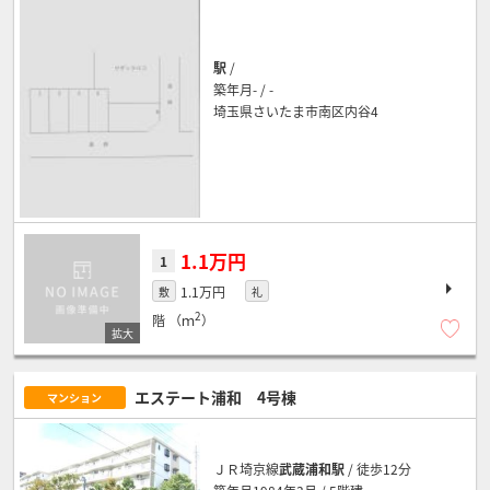
駅
/
築年月- / -
埼玉県さいたま市南区内谷4
1.1万円
1
1.1万円
敷
礼
2
階
（ｍ
）
エステート浦和 4号棟
マンション
ＪＲ埼京線
武蔵浦和駅
/ 徒歩12分