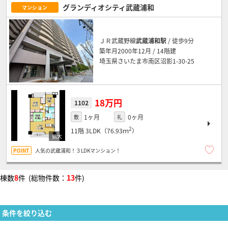
グランディオシティ武蔵浦和
マンション
ＪＲ武蔵野線
武蔵浦和駅
/ 徒歩9分
築年月2000年12月 / 14階建
埼玉県さいたま市南区沼影1-30-25
18万円
1102
1ヶ月
0ヶ月
敷
礼
2
11階
3LDK（76.93ｍ
）
人気の武蔵浦和！３LDKマンション！
棟数
8
件 (総物件数：
13
件)
条件を絞り込む