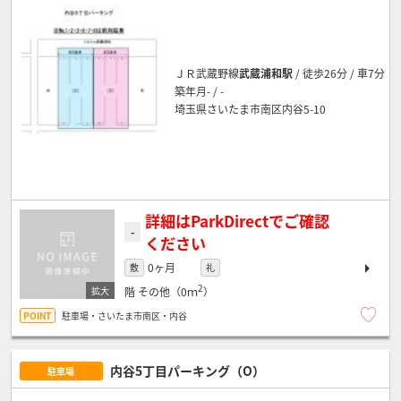
ＪＲ武蔵野線
武蔵浦和駅
/ 徒歩26分 / 車7分
築年月- / -
埼玉県さいたま市南区内谷5-10
詳細はParkDirectでご確認
-
ください
0ヶ月
敷
礼
2
階
その他（0ｍ
）
駐車場・さいたま市南区・内谷
内谷5丁目パーキング（O）
駐車場