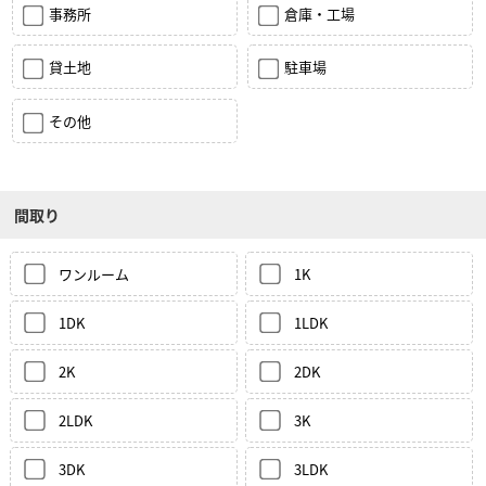
事務所
倉庫・工場
貸土地
駐車場
その他
間取り
ワンルーム
1K
1DK
1LDK
2K
2DK
2LDK
3K
3DK
3LDK