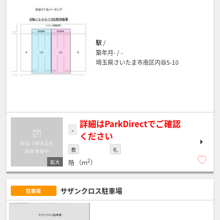
駅
/
築年月- / -
埼玉県さいたま市南区内谷5-10
詳細はParkDirectでご確認
-
ください
敷
礼
2
階
（ｍ
）
サザンクロス駐車場
駐車場