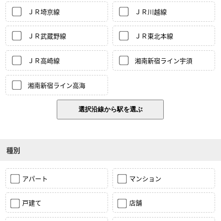
ＪＲ埼京線
ＪＲ川越線
ＪＲ武蔵野線
ＪＲ東北本線
ＪＲ高崎線
湘南新宿ライン宇須
湘南新宿ライン高海
種別
アパート
マンション
戸建て
店舗