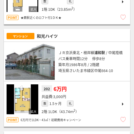
敷
礼
2
1階
1DK（23.85ｍ
）
★蕨駅近くのロフト付1ＤＫ★
和光ハイツ
マンション
ＪＲ京浜東北・根岸線
浦和駅
/ 中尾陸橋
バス乗車時間12分 停歩8分
築年月1986年8月 / 2階建
埼玉県さいたま市緑区中尾664-10
6万円
202
3,000円
1.5ヶ月
敷
礼
2
2階
1LDK（43.74ｍ
）
6万円で1LDK・43㎡！初期費用キャンペーン