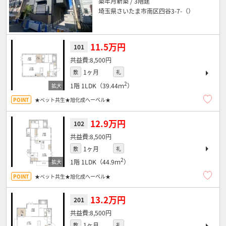
築年月新築 / 3階建
埼玉県さいたま市南区四谷3-7-（）
11.5万円
101
8,500円
1ヶ月
敷
礼
2
1階
1LDK（39.44ｍ
）
★ペット共生★旭化成へーベル★
12.9万円
102
8,500円
1ヶ月
敷
礼
2
1階
1LDK（44.9ｍ
）
★ペット共生★旭化成へーベル★
13.2万円
201
8,500円
1ヶ月
敷
礼