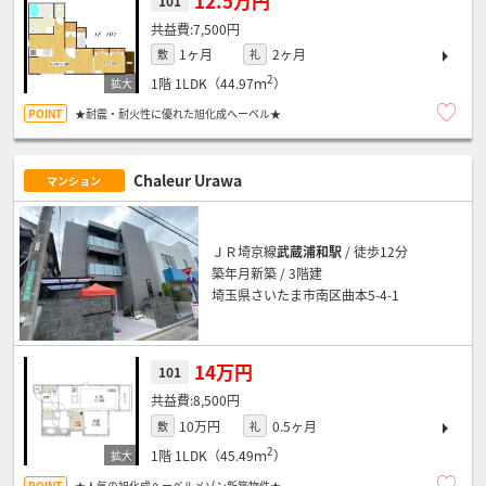
12.5万円
101
7,500円
1ヶ月
2ヶ月
敷
礼
2
1階
1LDK（44.97ｍ
）
★耐震・耐火性に優れた旭化成へーベル★
Chaleur Urawa
マンション
ＪＲ埼京線
武蔵浦和駅
/ 徒歩12分
築年月新築 / 3階建
埼玉県さいたま市南区曲本5-4-1
14万円
101
8,500円
10万円
0.5ヶ月
敷
礼
2
1階
1LDK（45.49ｍ
）
★人気の旭化成へーベルメゾン新築物件★