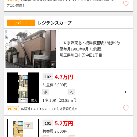
アコン完備！
レジデンスカープ
アパート
ＪＲ京浜東北・根岸線
蕨駅
/ 徒歩9分
築年月1991年9月 / 2階建
埼玉県川口市芝中田1丁目
4.7万円
102
3,000円
敷
礼
2
1階
1DK（23.85ｍ
）
蕨駅近くの1ＤＫのロフト付き賃貸住宅!!
5.2万円
101
3,000円