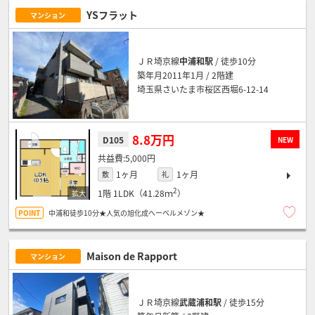
YSフラット
マンション
ＪＲ埼京線
中浦和駅
/ 徒歩10分
築年月2011年1月 / 2階建
埼玉県さいたま市桜区西堀6-12-14
8.8万円
D105
NEW
5,000円
1ヶ月
1ヶ月
敷
礼
2
1階
1LDK（41.28ｍ
）
中浦和徒歩10分★人気の旭化成へーベルメゾン★
Maison de Rapport
マンション
ＪＲ埼京線
武蔵浦和駅
/ 徒歩15分