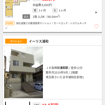
4,000円
1ヶ月
1ヶ月
敷
礼
2
1階
1LDK（48.04ｍ
）
旭化成施工の築浅賃貸マンション！オートロック・システムキッチ
ン
イーリス浦和
マンション
ＪＲ高崎線
浦和駅
/ 徒歩12分
築年月2019年9月 / 2階建
埼玉県さいたま市浦和区前地1