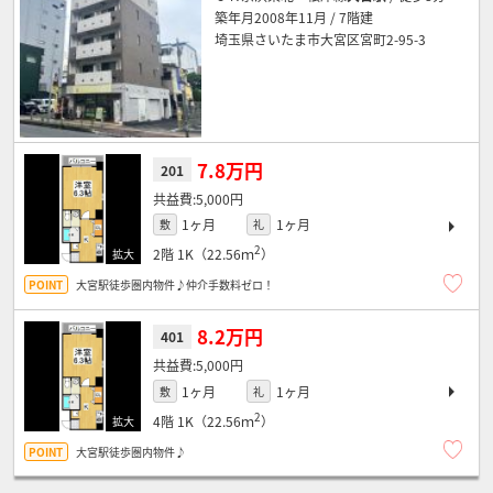
築年月2008年11月 / 7階建
埼玉県さいたま市大宮区宮町2-95-3
7.8万円
201
5,000円
1ヶ月
1ヶ月
敷
礼
2
2階
1K（22.56ｍ
）
大宮駅徒歩圏内物件♪仲介手数料ゼロ！
8.2万円
401
5,000円
1ヶ月
1ヶ月
敷
礼
2
4階
1K（22.56ｍ
）
大宮駅徒歩圏内物件♪