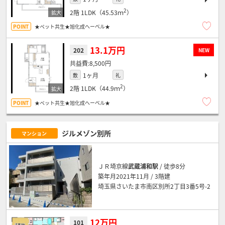
2
2階
1LDK（45.53ｍ
）
★ペット共生★旭化成へーベル★
13.1万円
202
NEW
8,500円
1ヶ月
敷
礼
2
2階
1LDK（44.9ｍ
）
★ペット共生★旭化成へーベル★
ジルメゾン別所
マンション
ＪＲ埼京線
武蔵浦和駅
/ 徒歩8分
築年月2021年11月 / 3階建
埼玉県さいたま市南区別所2丁目3番5号-2
12万円
101