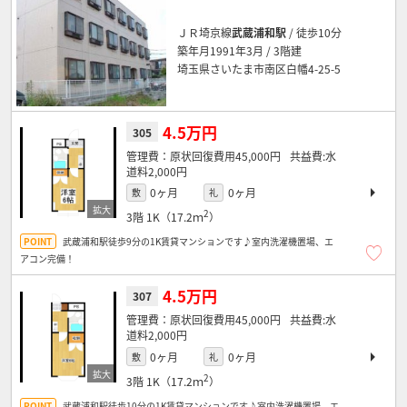
ＪＲ埼京線
武蔵浦和駅
/ 徒歩10分
築年月1991年3月 / 3階建
埼玉県さいたま市南区白幡4-25-5
4.5万円
305
原状回復費用45,000円
水
道料2,000円
0ヶ月
0ヶ月
敷
礼
2
3階
1K（17.2ｍ
）
武蔵浦和駅徒歩9分の1K賃貸マンションです♪室内洗濯機置場、エ
アコン完備！
4.5万円
307
原状回復費用45,000円
水
道料2,000円
0ヶ月
0ヶ月
敷
礼
2
3階
1K（17.2ｍ
）
武蔵浦和駅徒歩10分の1K賃貸マンションです♪室内洗濯機置場、エ