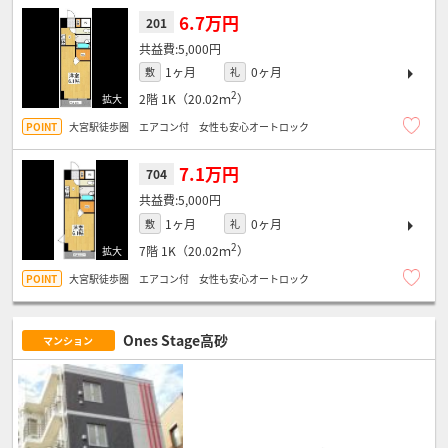
6.7万円
201
5,000円
1ヶ月
0ヶ月
敷
礼
2
2階
1K（20.02ｍ
）
大宮駅徒歩圏 エアコン付 女性も安心オートロック
7.1万円
704
5,000円
1ヶ月
0ヶ月
敷
礼
2
7階
1K（20.02ｍ
）
大宮駅徒歩圏 エアコン付 女性も安心オートロック
Ones Stage高砂
マンション