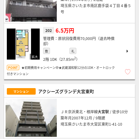
埼玉県さいたま市南区鹿手袋４丁目４番５
号
6.5万円
202
原状回復費用70,000円（退去時償
却）
敷
礼
2
2階
1DK（27.85ｍ
）
★初期費用キャンペーン中★武蔵浦和駅12分の1DK・オートロック
付きマンション
アクシーズグランデ大宮東町
マンション
ＪＲ京浜東北・根岸線
大宮駅
/ 徒歩10分
築年月2007年12月 / 9階建
埼玉県さいたま市大宮区東町1-41-10