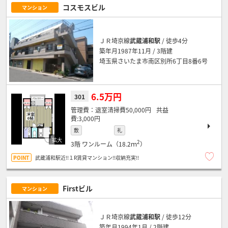
コスモスビル
マンション
ＪＲ埼京線
武蔵浦和駅
/ 徒歩4分
築年月1987年11月 / 3階建
埼玉県さいたま市南区別所6丁目8番6号
6.5万円
301
退室清掃費50,000円
3,000円
敷
礼
2
3階
ワンルーム（18.2ｍ
）
武蔵浦和駅近!!１R賃貸マンション!!収納充実!!
Firstビル
マンション
ＪＲ埼京線
武蔵浦和駅
/ 徒歩12分
築年月1994年1月 / 2階建