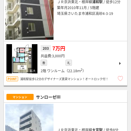
ＪＲ京浜東北・根岸線
浦和駅
/ 徒歩12分
築年月2010年11月 / 5階建
埼玉県さいたま市浦和区高砂4-3-19
7万円
203
3,000円
敷
礼
2
2階
ワンルーム（22.18ｍ
）
浦和駅徒歩12分のデザイナーズ賃貸マンション！オートロック付！
サンローゼⅢ
マンション
ＪＲ京浜東北・根岸線
大宮駅
/ 徒歩8分