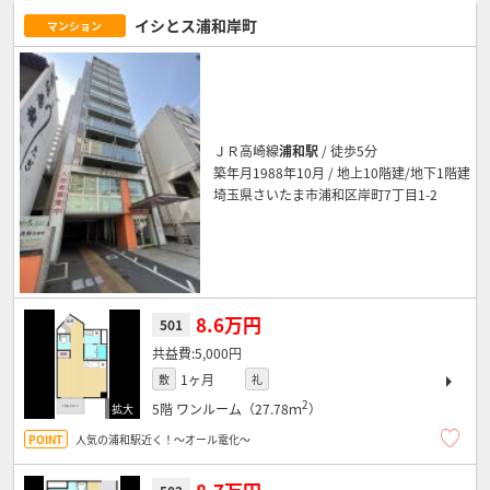
イシとス浦和岸町
マンション
ＪＲ高崎線
浦和駅
/ 徒歩5分
築年月1988年10月 / 地上10階建/地下1階建
埼玉県さいたま市浦和区岸町7丁目1-2
8.6万円
501
5,000円
1ヶ月
敷
礼
2
5階
ワンルーム（27.78ｍ
）
人気の浦和駅近く！～オール電化～