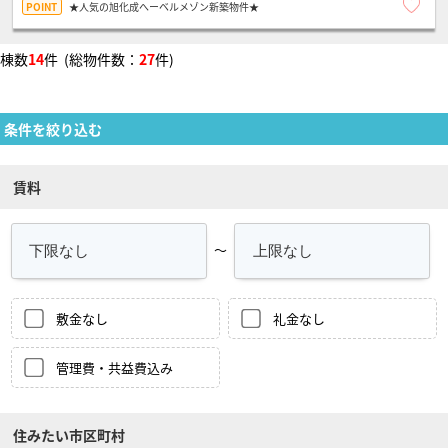
★人気の旭化成へーベルメゾン新築物件★
棟数
14
件 (総物件数：
27
件)
条件を絞り込む
賃料
～
敷金なし
礼金なし
管理費・共益費込み
住みたい市区町村