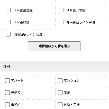
ＪＲ武蔵野線
ＪＲ東北本線
ＪＲ高崎線
湘南新宿ライン宇須
湘南新宿ライン高海
種別
アパート
マンション
戸建て
店舗
事務所
倉庫・工場