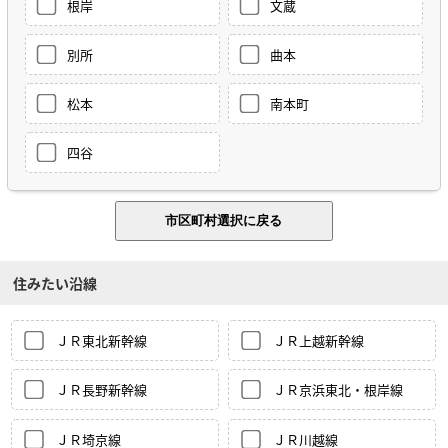
根岸
文蔵
別所
曲本
松本
南本町
四谷
住みたい沿線
ＪＲ東北新幹線
ＪＲ上越新幹線
ＪＲ長野新幹線
ＪＲ京浜東北・根岸線
ＪＲ埼京線
ＪＲ川越線