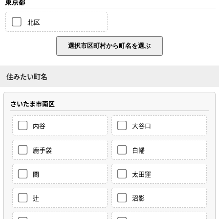
東京都
北区
住みたい町名
さいたま市南区
内谷
大谷口
鹿手袋
白幡
関
太田窪
辻
沼影