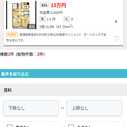
15万円
501
5,000円
1ヶ月
0
敷
礼
2
5階
2LDK（47.76ｍ
）
南浦和駅徒歩6分の好立地2LDK賃貸マンション!! オートロックで女
性も安心です。
棟数
2
件 (総物件数：
2
件)
条件を絞り込む
賃料
～