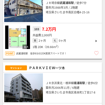
ＪＲ埼京線
武蔵浦和駅
/ 徒歩7分
築年月1988年3月 / 2階建
埼玉県さいたま市南区白幡4-25-16
7.2万円
103
2,000円
2ヶ月
0ヶ月
敷
礼
2
1階
2DK（39.66ｍ
）
武蔵浦和駅 徒歩8分の2DK賃貸アパートです！
ＰＡＲＫＶＩＥＷ一ツ木
マンション
ＪＲ京浜東北・根岸線
南浦和駅
/ 徒歩6分
築年月2006年11月 / 6階建
埼玉県さいたま市南区南本町1丁目17-8