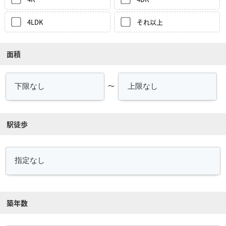
4LDK
それ以上
面積
～
駅徒歩
築年数