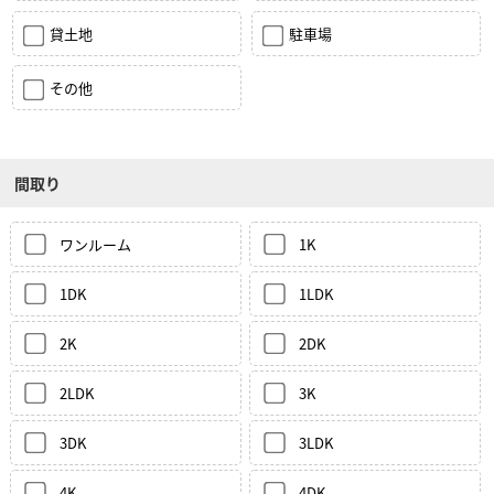
貸土地
駐車場
その他
間取り
ワンルーム
1K
1DK
1LDK
2K
2DK
2LDK
3K
3DK
3LDK
4K
4DK