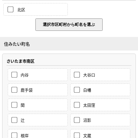
北区
住みたい町名
さいたま市南区
内谷
大谷口
鹿手袋
白幡
関
太田窪
辻
沼影
根岸
文蔵