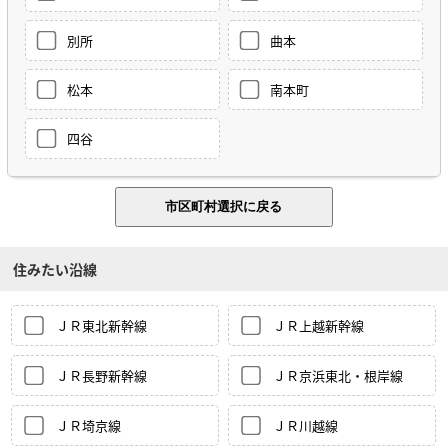
別所
曲本
松本
南本町
四谷
住みたい沿線
ＪＲ東北新幹線
ＪＲ上越新幹線
ＪＲ長野新幹線
ＪＲ京浜東北・根岸線
ＪＲ埼京線
ＪＲ川越線