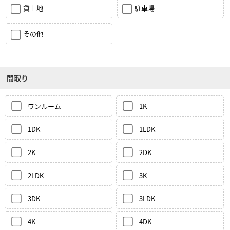
貸土地
駐車場
その他
間取り
ワンルーム
1K
1DK
1LDK
2K
2DK
2LDK
3K
3DK
3LDK
4K
4DK