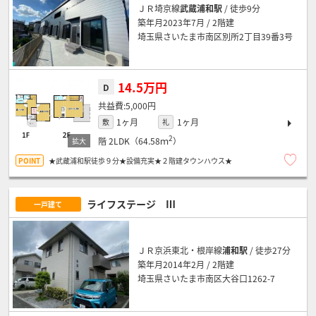
ＪＲ埼京線
武蔵浦和駅
/ 徒歩9分
築年月2023年7月 / 2階建
埼玉県さいたま市南区別所2丁目39番3号
14.5万円
D
5,000円
1ヶ月
1ヶ月
敷
礼
2
階
2LDK（64.58ｍ
）
★武蔵浦和駅徒歩９分★設備充実★２階建タウンハウス★
ライフステージ Ⅲ
一戸建て
ＪＲ京浜東北・根岸線
浦和駅
/ 徒歩27分
築年月2014年2月 / 2階建
埼玉県さいたま市南区大谷口1262-7