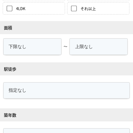
4LDK
それ以上
面積
～
駅徒歩
築年数