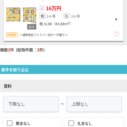
16万円
-
1ヶ月
1ヶ月
敷
礼
2
階
3LDK（83.88ｍ
）
～浦和地区ファミリー向け一戸建て～
棟数
2
件 (総物件数：
2
件)
条件を絞り込む
賃料
～
敷金なし
礼金なし