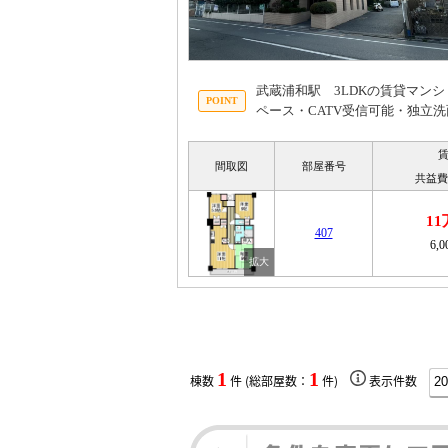
武蔵浦和駅 3LDKの賃貸マン
ペース・CATV受信可能・独立
間取図
部屋番号
共益費
1
407
6,
1
1
棟数
件 (総部屋数：
件)
表示件数