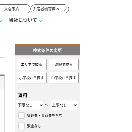
来店予約
入居者様専用ページ
当社について
検索条件の変更
一覧
ンVS戸建て
い合わせ
ワンポイント税務
業者の選び方
物件閲覧履歴
来店予約
賃貸vs持ち家
エリアで絞る
沿線で絞る
高く売るポイント
小学校から探す
中学校から探す
賃料
～
管理費・共益費を含む
敷金なし