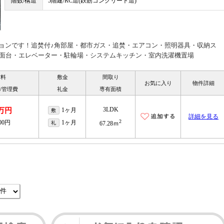
階数/構造
5階建/RC造(鉄筋コンクリート造)
ションです！追焚付♪角部屋・都市ガス・追焚・エアコン・照明器具・収納ス
洗面台・エレベーター・駐輪場・システムキッチン・室内洗濯機置場
賃料
敷金
間取り
お気に入り
物件詳細
/管理費
礼金
専有面積
3LDK
1万円
1ヶ月
敷
詳細を見る
2
000円
1ヶ月
礼
67.28ｍ