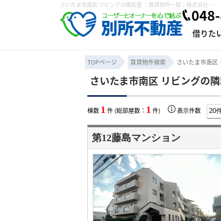
さいたま市南区 リビングの隣和室 ｜賃貸物件一覧｜株式会社 別所不動産
048-
借りた
TOPページ
賃貸物件検索
さいたま市南区 
さいたま市南区 リビングの隣
条件から探す
賃貸管理について
売買物件一覧
不動産売却について
入居者様専用ページ
会社概要
スタッフ紹介
学区から探す
購入時の諸費
賃貸経営
住み替
退去申
1
1
棟数
件 (総部屋数：
件)
表示件数
保存した検索条件
オーナー座談会
媒介契約の種類
個人情報の取り扱い
賃貸法律相
諸費用
賃貸契約
カスタ
第12藤島マンション
よくある質問