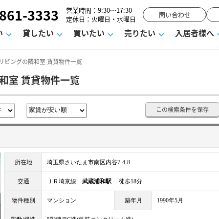
861-3333
営業時間：9:30～17:30
問い合わせ
定休日：火曜日・水曜日
い
貸したい
買いたい
売りたい
入居者様へ
リビングの隣和室 賃貸物件一覧
和室 賃貸物件一覧
用
塾
え
請フォーム
お知らせ
町名から探す
賃貸Q&A
購入までの流れ
借地底地
駐車場解約フォーム
お客様の声
相続
空室対策
駐車場を探す
よくある質問
仲介手数料について
街紹介
業界ニュース
お気に入り
マンショ
お問
この検索条件を保存
談室
までの流れ
マーハラスメントに対する基本方針
仲介と買取の違い
よくある質問
必要な書類
不動産用語・賃貸用語集
売却の流れ
所在地
埼玉県さいたま市南区内谷7-4-8
交通
ＪＲ埼京線
武蔵浦和駅
徒歩18分
物件種別
マンション
築年月
1990年5月