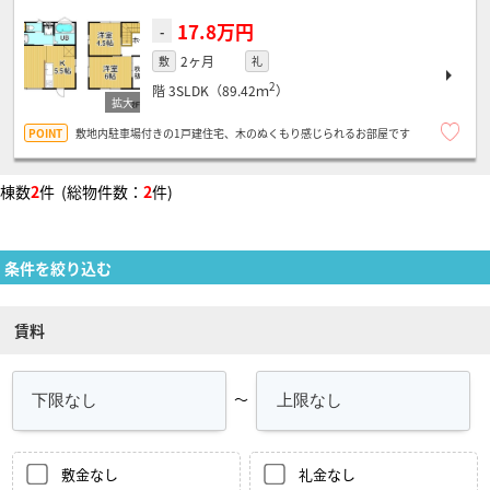
17.8万円
-
2ヶ月
敷
礼
2
階
3SLDK（89.42ｍ
）
敷地内駐車場付きの1戸建住宅、木のぬくもり感じられるお部屋です
棟数
2
件 (総物件数：
2
件)
条件を絞り込む
賃料
～
敷金なし
礼金なし