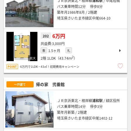
ＪＲ京浜東北・根岸線
浦和駅
/ 中尾陸橋
バス乗車時間12分 停歩8分
築年月1986年8月 / 2階建
埼玉県さいたま市緑区中尾664-10
6万円
202
3,000円
1.5ヶ月
敷
礼
2
2階
1LDK（43.74ｍ
）
6万円で1LDK・43㎡！初期費用キャンペーン
帰の家 弐番館
一戸建て
ＪＲ京浜東北・根岸線
浦和駅
/ 緑区役所
バス乗車時間14分 停歩3分
築年月新築 / 2階建
埼玉県さいたま市緑区中尾1402-12