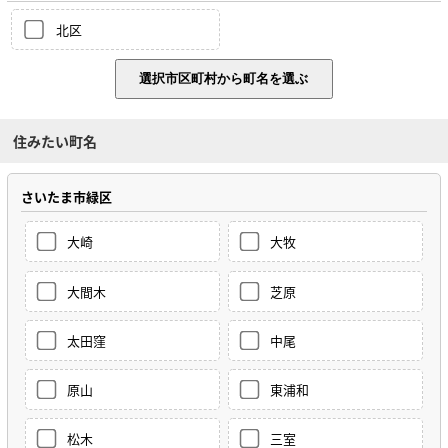
北区
住みたい町名
さいたま市緑区
大崎
大牧
大間木
芝原
太田窪
中尾
原山
東浦和
松木
三室