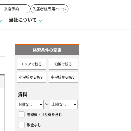
来店予約
入居者様専用ページ
当社について
検索条件の変更
一覧
ンVS戸建て
い合わせ
ワンポイント税務
業者の選び方
物件閲覧履歴
来店予約
賃貸vs持ち家
エリアで絞る
沿線で絞る
高く売るポイント
小学校から探す
中学校から探す
賃料
～
管理費・共益費を含む
敷金なし