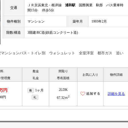
ＪＲ京浜東北・根岸線
浦和駅
国際興業 駒形 バス乗車時
交通
間15分 停歩5分
物件種別
マンション
築年月
1993年2月
階数/構造
3階建/RC造(鉄筋コンクリート造)
貸マンションバス・トイレ別 ウォシュレット 全室洋室 都市ガス 追い
賃料
敷金
間取り
お気に入り
物件詳細
/管理費
礼金
専有面積
2LDK
5万円
1ヶ月
敷
詳細を見る
2
000円
礼
67.32ｍ