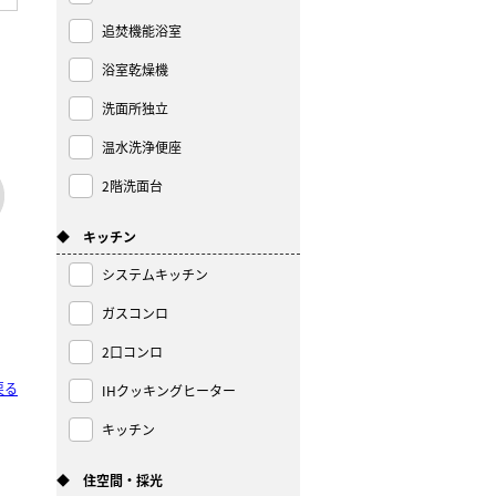
追焚機能浴室
浴室乾燥機
洗面所独立
温水洗浄便座
2階洗面台
◆ キッチン
システムキッチン
ガスコンロ
2口コンロ
戻る
IHクッキングヒーター
キッチン
◆ 住空間・採光