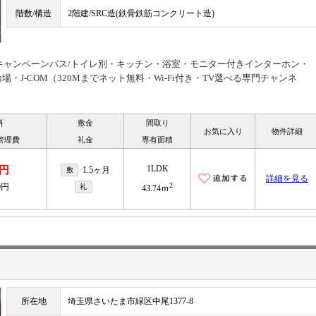
階数/構造
2階建/SRC造(鉄骨鉄筋コンクリート造)
費用キャンペーンバス/トイレ別・キッチン・浴室・モニター付きインターホン・
・J-COM（320Mまでネット無料・Wi-Fi付き・TV選べる専門チャンネ
料
敷金
間取り
お気に入り
物件詳細
管理費
礼金
専有面積
1LDK
円
1.5ヶ月
敷
詳細を見る
2
0円
礼
43.74ｍ
所在地
埼玉県さいたま市緑区中尾1377-8