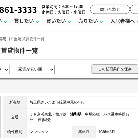
861-3333
営業時間：9:30～17:30
問い合わせ
定休日：火曜日・水曜日
い
貸したい
買いたい
売りたい
入居者様へ
専用ゴミ置場 賃貸物件一覧
 賃貸物件一覧
用
塾
え
請フォーム
お知らせ
町名から探す
賃貸Q&A
購入までの流れ
借地底地
駐車場解約フォーム
お客様の声
相続
空室対策
駐車場を探す
よくある質問
仲介手数料について
街紹介
業界ニュース
お気に入り
マンショ
お問
この検索条件を保存
談室
までの流れ
マーハラスメントに対する基本方針
仲介と買取の違い
よくある質問
必要な書類
不動産用語・賃貸用語集
売却の流れ
所在地
埼玉県さいたま市緑区中尾664-10
ＪＲ京浜東北・根岸線
浦和駅
中尾陸橋 バス乗車時間12
交通
分 停歩8分
物件種別
マンション
築年月
1986年8月