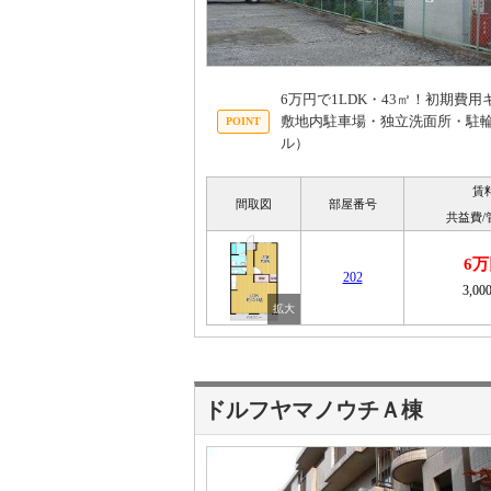
6万円で1LDK・43㎡！初期
敷地内駐車場・独立洗面所・駐輪場
ル）
賃
間取図
部屋番号
共益費/
6万
202
3,00
ドルフヤマノウチＡ棟