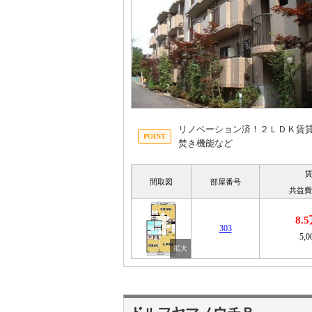
リノベーション済！２ＬＤＫ賃
焚き機能など
間取図
部屋番号
共益費
8.
303
5,