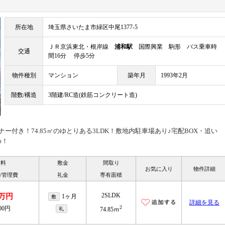
所在地
埼玉県さいたま市緑区中尾1377-5
ＪＲ京浜東北・根岸線
浦和駅
国際興業 駒形 バス乗車時
交通
間16分 停歩5分
物件種別
マンション
築年月
1993年2月
階数/構造
3階建/RC造(鉄筋コンクリート造)
ー付き！74.85㎡のゆとりある3LDK！敷地内駐車場あり♪宅配BOX・追い
め！
賃料
敷金
間取り
お気に入り
物件詳細
/管理費
礼金
専有面積
2SLDK
8万円
1ヶ月
敷
詳細を見る
2
000円
礼
74.85ｍ