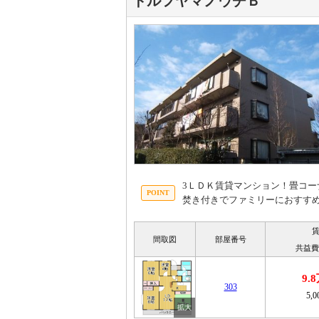
ドルフヤマノウチＢ
3ＬＤＫ賃貸マンション！畳コーナ
焚き付きでファミリーにおすす
間取図
部屋番号
共益費
9.
303
5,