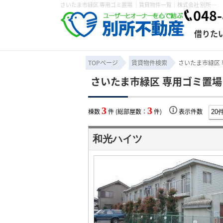
さいたま市緑区 専用ゴミ置場 ｜賃貸物件一覧｜株式会社 別所不動産
048-
借りた
TOPページ
賃貸物件検索
さいたま市緑区 
さいたま市緑区 専用ゴミ置場
条件から探す
賃貸管理について
売買物件一覧
不動産売却について
入居者様専用ページ
会社概要
スタッフ紹介
学区から探す
購入時の諸費
賃貸経営
住み替
退去申
3
3
棟数
件 (総部屋数：
件)
表示件数
保存した検索条件
オーナー座談会
媒介契約の種類
個人情報の取り扱い
賃貸法律相
諸費用
賃貸契約
カスタ
和光ハイツ
よくある質問