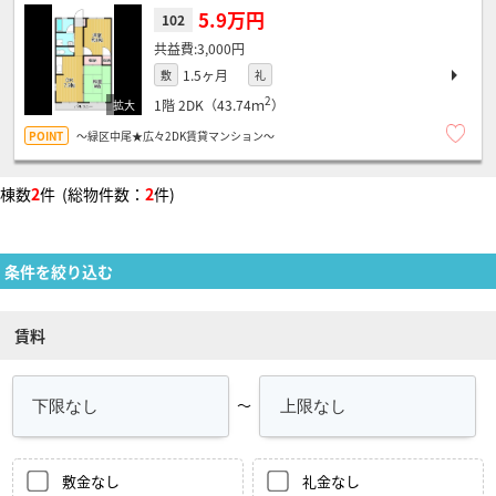
5.9万円
102
3,000円
1.5ヶ月
敷
礼
2
1階
2DK（43.74ｍ
）
～緑区中尾★広々2DK賃貸マンション～
棟数
2
件 (総物件数：
2
件)
条件を絞り込む
賃料
～
敷金なし
礼金なし