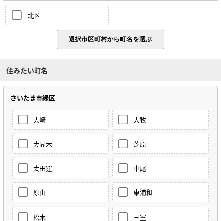
北区
住みたい町名
さいたま市緑区
大崎
大牧
大間木
芝原
太田窪
中尾
原山
東浦和
松木
三室