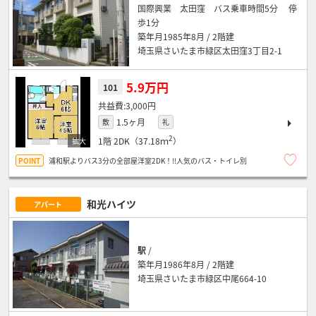
国際興業 太田窪 バス乗車時間5分 停
歩1分
築年月1985年8月 / 2階建
埼玉県さいたま市緑区太田窪3丁目2-1
5.9万円
101
3,000円
1.5ヶ月
敷
礼
2
1階
2DK（37.18ｍ
）
浦和駅よりバス3分の全部屋洋室2DK！!!人気のバス・トイレ別
和光ハイツ
アパート
駅
/
築年月1986年8月 / 2階建
埼玉県さいたま市緑区中尾664-10