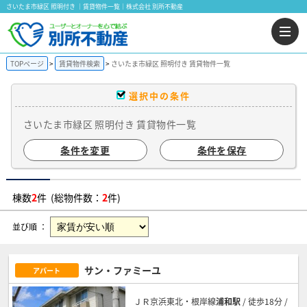
さいたま市緑区 照明付き ｜賃貸物件一覧｜株式会社 別所不動産
TOPページ
賃貸物件検索
さいたま市緑区 照明付き 賃貸物件一覧
選択中の条件
さいたま市緑区 照明付き 賃貸物件一覧
条件を変更
条件を保存
棟数
2
件 (総物件数：
2
件)
並び順 ：
サン・ファミーユ
アパート
ＪＲ京浜東北・根岸線
浦和駅
/ 徒歩18分 /