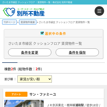
さいたま市緑区 クッションフロア ｜賃貸物件一覧｜株式会社 別所不動産
TOPページ
賃貸物件検索
さいたま市緑区 クッションフロア 賃貸物件一覧
選択中の条件
さいたま市緑区 クッションフロア 賃貸物件一覧
条件を変更
条件を保存
棟数
2
件 (総物件数：
2
件)
並び順 ：
サン・ファミーユ
アパート
ＪＲ京浜東北・根岸線
浦和駅
/ 徒歩18分 /