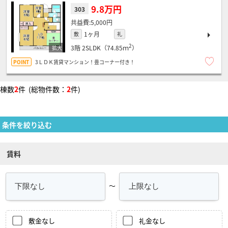
9.8万円
303
5,000円
1ヶ月
敷
礼
2
3階
2SLDK（74.85ｍ
）
3ＬＤＫ賃貸マンション！畳コーナー付き！
棟数
2
件 (総物件数：
2
件)
条件を絞り込む
賃料
～
敷金なし
礼金なし