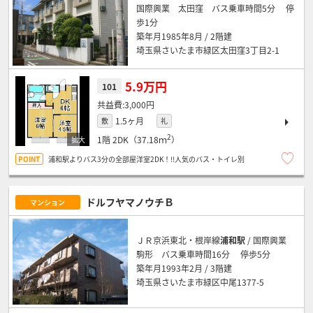
国際興業 太田窪 バス乗車時間5分 停
歩1分
築年月1985年8月 / 2階建
埼玉県さいたま市緑区太田窪3丁目2-1
5.9万円
101
3,000円
1.5ヶ月
敷
礼
2
1階
2DK（37.18ｍ
）
浦和駅よりバス3分の全部屋洋室2DK！!!人気のバス・トイレ別
ドルフヤマノウチＢ
マンション
ＪＲ京浜東北・根岸線
浦和駅
/ 国際興業
駒形 バス乗車時間16分 停歩5分
築年月1993年2月 / 3階建
埼玉県さいたま市緑区中尾1377-5