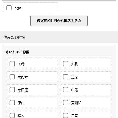
北区
住みたい町名
さいたま市緑区
大崎
大牧
大間木
芝原
太田窪
中尾
原山
東浦和
松木
三室