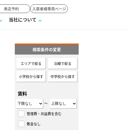
来店予約
入居者様専用ページ
当社について
検索条件の変更
一覧
ンVS戸建て
い合わせ
ワンポイント税務
業者の選び方
物件閲覧履歴
来店予約
賃貸vs持ち家
エリアで絞る
沿線で絞る
高く売るポイント
小学校から探す
中学校から探す
賃料
～
管理費・共益費を含む
敷金なし