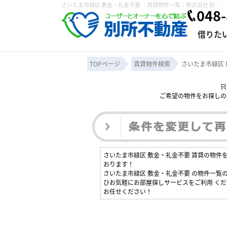
さいたま市緑区 敷金・礼金不要 ｜賃貸物件一覧｜株式会社 別所不動産
048-
借りた
TOPページ
賃貸物件検索
さいたま市緑区 
只
ご希望の物件をお探しの
条件から探す
賃貸管理について
売買物件一覧
不動産売却について
入居者様専用ページ
会社概要
スタッフ紹介
学区から探す
購入時の諸費
賃貸経営
住み替
退去申
保存した検索条件
オーナー座談会
媒介契約の種類
個人情報の取り扱い
賃貸法律相
諸費用
賃貸契約
カスタ
さいたま市緑区 敷金・礼金不要 賃貸の物
よくある質問
おります！
さいたま市緑区 敷金・礼金不要 の物件一
ひお気軽にお部屋探しサービスをご利用 くだ
お任せください！