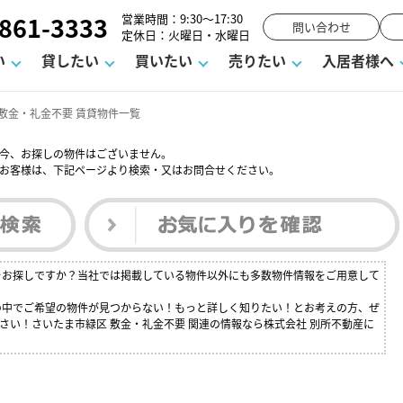
861-3333
営業時間：9:30～17:30
問い合わせ
定休日：火曜日・水曜日
い
貸したい
買いたい
売りたい
入居者様へ
敷金・礼金不要 賃貸物件一覧
今、お探しの物件はございません。
お客様は、下記ページより検索・又はお問合せください。
用
塾
え
請フォーム
お知らせ
町名から探す
賃貸Q&A
購入までの流れ
借地底地
駐車場解約フォーム
お客様の声
相続
空室対策
駐車場を探す
よくある質問
仲介手数料について
街紹介
業界ニュース
お気に入り
マンショ
お問
談室
までの流れ
マーハラスメントに対する基本方針
仲介と買取の違い
よくある質問
必要な書類
不動産用語・賃貸用語集
売却の流れ
件をお探しですか？当社では掲載している物件以外にも多数物件情報をご用意して
覧の中でご希望の物件が見つからない！もっと詳しく知りたい！とお考えの方、ぜ
さい！さいたま市緑区 敷金・礼金不要 関連の情報なら株式会社 別所不動産に