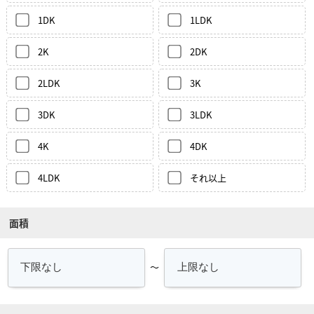
1DK
1LDK
2K
2DK
2LDK
3K
3DK
3LDK
4K
4DK
4LDK
それ以上
面積
～