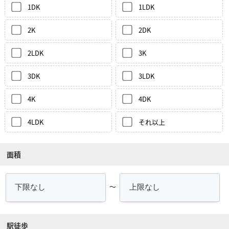
1DK
1LDK
2K
2DK
2LDK
3K
3DK
3LDK
4K
4DK
4LDK
それ以上
面積
～
駅徒歩