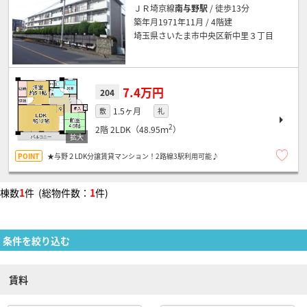
ＪＲ埼京線
南与野駅
/ 徒歩13分
築年月1971年11月 / 4階建
埼玉県さいたま市中央区新中里３丁目
7.4万円
204
1.5ヶ月
敷
礼
2
2階
2LDK（48.95ｍ
）
★与野２LDK分譲賃貸マンション！2路線3駅利用可能♪
棟数
1
件 (総物件数：
1
件)
条件を絞り込む
賃料