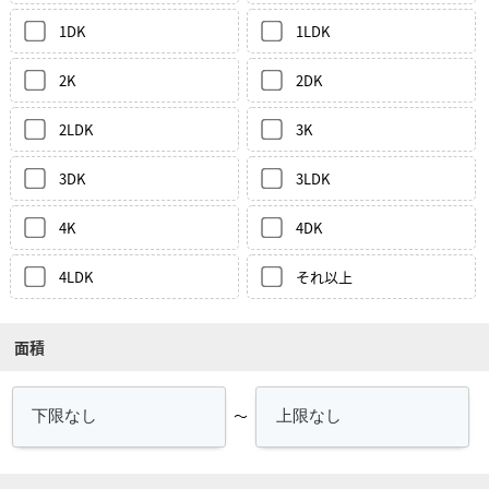
1DK
1LDK
2K
2DK
2LDK
3K
3DK
3LDK
4K
4DK
4LDK
それ以上
面積
～