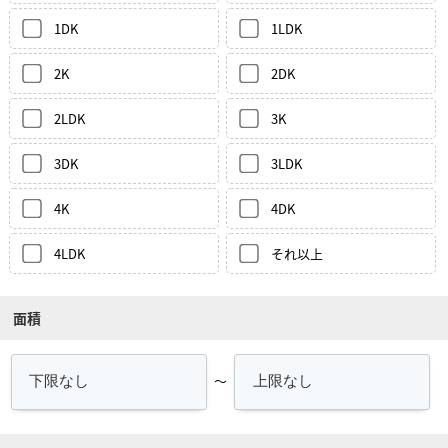
1DK
1LDK
2K
2DK
2LDK
3K
3DK
3LDK
4K
4DK
4LDK
それ以上
面積
～