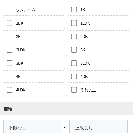
ワンルーム
1K
1DK
1LDK
2K
2DK
2LDK
3K
3DK
3LDK
4K
4DK
4LDK
それ以上
面積
～