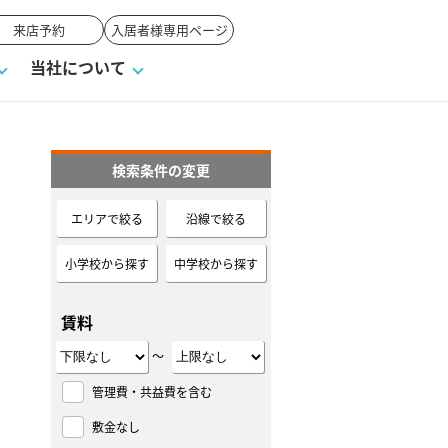
来店予約
入居者様専用ページ
当社について
検索条件の変更
一覧
ンVS戸建て
い合わせ
ワンポイント税務
業者の選び方
物件閲覧履歴
来店予約
賃貸vs持ち家
エリアで絞る
沿線で絞る
高く売るポイント
小学校から探す
中学校から探す
賃料
～
管理費・共益費を含む
敷金なし