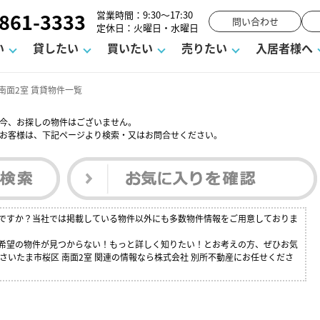
861-3333
営業時間：9:30～17:30
問い合わせ
定休日：火曜日・水曜日
い
貸したい
買いたい
売りたい
入居者様へ
南面2室 賃貸物件一覧
今、お探しの物件はございません。
お客様は、下記ページより検索・又はお問合せください。
用
塾
え
請フォーム
お知らせ
町名から探す
賃貸Q&A
購入までの流れ
借地底地
駐車場解約フォーム
お客様の声
相続
空室対策
駐車場を探す
よくある質問
仲介手数料について
街紹介
業界ニュース
お気に入り
マンショ
お問
談室
までの流れ
マーハラスメントに対する基本方針
仲介と買取の違い
よくある質問
必要な書類
不動産用語・賃貸用語集
売却の流れ
しですか？当社では掲載している物件以外にも多数物件情報をご用意しておりま
ご希望の物件が見つからない！もっと詳しく知りたい！とお考えの方、ぜひお気
さいたま市桜区 南面2室 関連の情報なら株式会社 別所不動産にお任せくださ