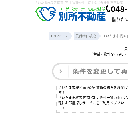
さいたま市桜区 南面2室 ｜賃貸物件一覧｜株式会社 別所不動産
048-
借りた
TOPページ
賃貸物件検索
さいたま市桜区 
只
ご希望の物件をお探しの
条件から探す
賃貸管理について
売買物件一覧
不動産売却について
入居者様専用ページ
会社概要
スタッフ紹介
学区から探す
購入時の諸費
賃貸経営
住み替
退去申
保存した検索条件
オーナー座談会
媒介契約の種類
個人情報の取り扱い
賃貸法律相
諸費用
賃貸契約
カスタ
さいたま市桜区 南面2室 賃貸の物件をお探
よくある質問
す！
さいたま市桜区 南面2室 の物件一覧の中で
軽にお部屋探しサービスをご利用 ください！
い！