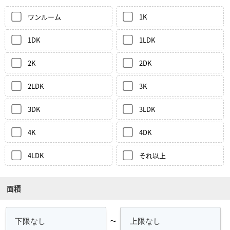
ワンルーム
1K
1DK
1LDK
2K
2DK
2LDK
3K
3DK
3LDK
4K
4DK
4LDK
それ以上
面積
～