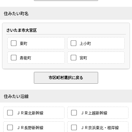
住みたい町名
さいたま市大宮区
東町
上小町
寿能町
宮町
住みたい沿線
ＪＲ東北新幹線
ＪＲ上越新幹線
ＪＲ長野新幹線
ＪＲ京浜東北・根岸線