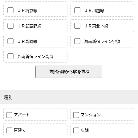
ＪＲ埼京線
ＪＲ川越線
ＪＲ武蔵野線
ＪＲ東北本線
ＪＲ高崎線
湘南新宿ライン宇須
湘南新宿ライン高海
種別
アパート
マンション
戸建て
店舗