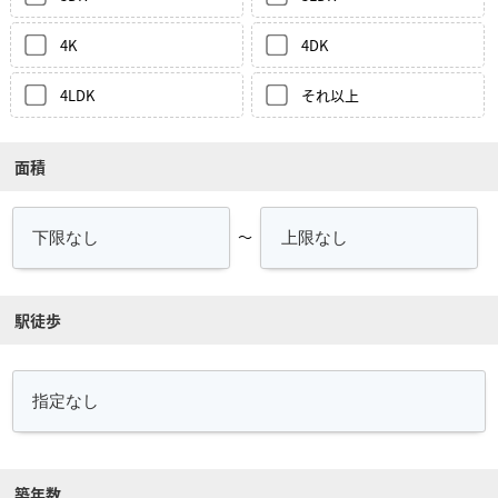
4K
4DK
4LDK
それ以上
面積
～
駅徒歩
築年数