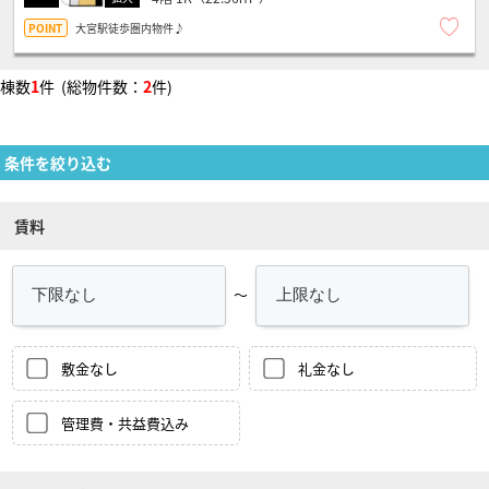
大宮駅徒歩圏内物件♪
棟数
1
件 (総物件数：
2
件)
条件を絞り込む
賃料
～
敷金なし
礼金なし
管理費・共益費込み