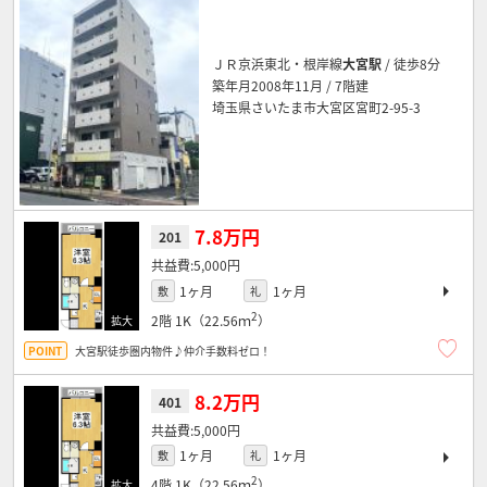
ＪＲ京浜東北・根岸線
大宮駅
/ 徒歩8分
築年月2008年11月 / 7階建
埼玉県さいたま市大宮区宮町2-95-3
7.8万円
201
5,000円
1ヶ月
1ヶ月
敷
礼
2
2階
1K（22.56ｍ
）
大宮駅徒歩圏内物件♪仲介手数料ゼロ！
8.2万円
401
5,000円
1ヶ月
1ヶ月
敷
礼
2
4階
1K（22.56ｍ
）