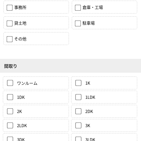
事務所
倉庫・工場
貸土地
駐車場
その他
間取り
ワンルーム
1K
1DK
1LDK
2K
2DK
2LDK
3K
3DK
3LDK