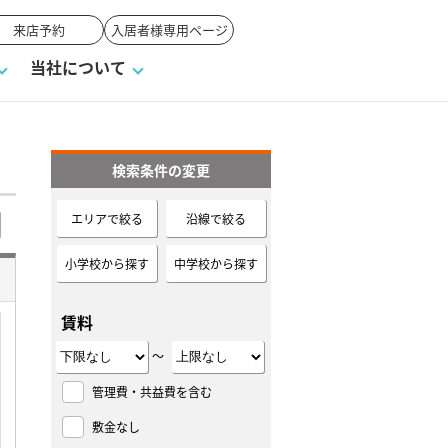
来店予約
入居者様専用ページ
当社について
検索条件の変更
一覧
ンVS戸建て
い合わせ
ワンポイント税務
業者の選び方
物件閲覧履歴
来店予約
賃貸vs持ち家
エリアで絞る
沿線で絞る
高く売るポイント
小学校から探す
中学校から探す
賃料
～
管理費・共益費を含む
敷金なし