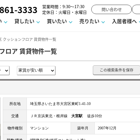
861-3333
営業時間：9:30～17:30
問い合わせ
定休日：火曜日・水曜日
い
貸したい
買いたい
売りたい
入居者様へ
 クッションフロア 賃貸物件一覧
フロア 賃貸物件一覧
用
塾
え
請フォーム
お知らせ
町名から探す
賃貸Q&A
購入までの流れ
借地底地
駐車場解約フォーム
お客様の声
相続
空室対策
駐車場を探す
よくある質問
仲介手数料について
街紹介
業界ニュース
お気に入り
マンショ
お問
この検索条件を保存
談室
までの流れ
マーハラスメントに対する基本方針
仲介と買取の違い
よくある質問
必要な書類
不動産用語・賃貸用語集
売却の流れ
所在地
埼玉県さいたま市大宮区東町1-41-10
交通
ＪＲ京浜東北・根岸線
大宮駅
徒歩10分
物件種別
マンション
築年月
2007年12月