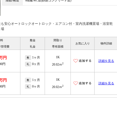
階数/構造
9階建/RC造(鉄筋コンクリート造)
性も安心オートロックオートロック・エアコン付・室内洗濯機置場・浴室乾
き場
賃料
敷金
間取り
お気に入り
物件詳細
/管理費
礼金
専有面積
1K
7万円
1ヶ月
敷
詳細を見る
2
000円
0ヶ月
礼
20.02ｍ
1K
1万円
1ヶ月
敷
詳細を見る
2
000円
0ヶ月
礼
20.02ｍ