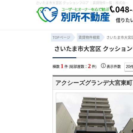
さいたま市大宮区 クッションフロア ｜賃貸物件一覧｜株式会社 別所不動産
048-
借りた
TOPページ
賃貸物件検索
さいたま市大宮区
さいたま市大宮区 クッション
条件から探す
賃貸管理について
売買物件一覧
不動産売却について
入居者様専用ページ
会社概要
スタッフ紹介
学区から探す
購入時の諸費
賃貸経営
住み替
退去申
1
2
棟数
件 (総部屋数：
件)
表示件数
保存した検索条件
オーナー座談会
媒介契約の種類
個人情報の取り扱い
賃貸法律相
諸費用
賃貸契約
カスタ
アクシーズグランデ大宮東町
よくある質問