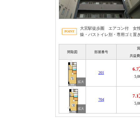
大宮駅徒歩圏 エアコン付 女
燥・バストイレ別・専用ゴミ置
間取図
部屋番号
共益費
6.
201
5,
7.
704
5,