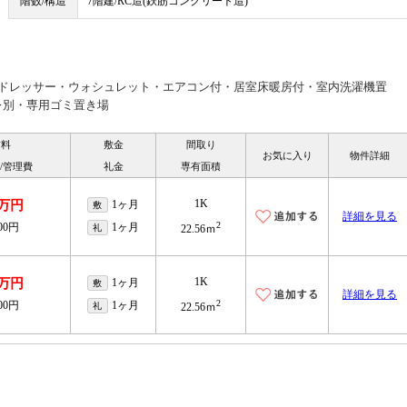
階数/構造
7階建/RC造(鉄筋コンクリート造)
ードレッサー・ウォシュレット・エアコン付・居室床暖房付・室内洗濯機置
レ別・専用ゴミ置き場
賃料
敷金
間取り
お気に入り
物件詳細
/管理費
礼金
専有面積
1K
8万円
1ヶ月
敷
詳細を見る
2
000円
1ヶ月
礼
22.56ｍ
1K
2万円
1ヶ月
敷
詳細を見る
2
000円
1ヶ月
礼
22.56ｍ