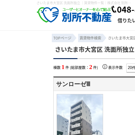
さいたま市大宮区 洗面所独立 ｜賃貸物件一覧｜株式会社 別所不動産
048-
借りた
TOPページ
賃貸物件検索
さいたま市大宮区
さいたま市大宮区 洗面所独立
条件から探す
賃貸管理について
売買物件一覧
不動産売却について
入居者様専用ページ
会社概要
スタッフ紹介
学区から探す
購入時の諸費
賃貸経営
住み替
退去申
1
2
棟数
件 (総部屋数：
件)
表示件数
保存した検索条件
オーナー座談会
媒介契約の種類
個人情報の取り扱い
賃貸法律相
諸費用
賃貸契約
カスタ
サンローゼⅢ
よくある質問