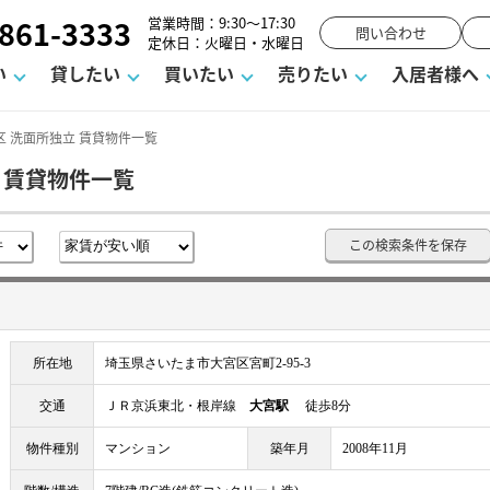
861-3333
営業時間：9:30～17:30
問い合わせ
定休日：火曜日・水曜日
い
貸したい
買いたい
売りたい
入居者様へ
 洗面所独立 賃貸物件一覧
 賃貸物件一覧
用
塾
え
請フォーム
お知らせ
町名から探す
賃貸Q&A
購入までの流れ
借地底地
駐車場解約フォーム
お客様の声
相続
空室対策
駐車場を探す
よくある質問
仲介手数料について
街紹介
業界ニュース
お気に入り
マンショ
お問
この検索条件を保存
談室
までの流れ
マーハラスメントに対する基本方針
仲介と買取の違い
よくある質問
必要な書類
不動産用語・賃貸用語集
売却の流れ
所在地
埼玉県さいたま市大宮区宮町2-95-3
交通
ＪＲ京浜東北・根岸線
大宮駅
徒歩8分
物件種別
マンション
築年月
2008年11月