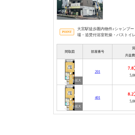
大宮駅徒歩圏内物件♪シャンプ
場・追焚付浴室乾燥・バストイ
間取図
部屋番号
共益費
7.
201
5,
8.
401
5,