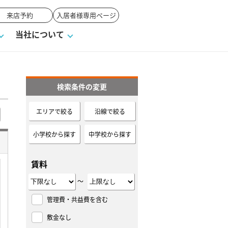
来店予約
入居者様専用ページ
当社について
検索条件の変更
一覧
ンVS戸建て
い合わせ
ワンポイント税務
業者の選び方
物件閲覧履歴
来店予約
賃貸vs持ち家
エリアで絞る
沿線で絞る
高く売るポイント
小学校から探す
中学校から探す
賃料
～
管理費・共益費を含む
敷金なし