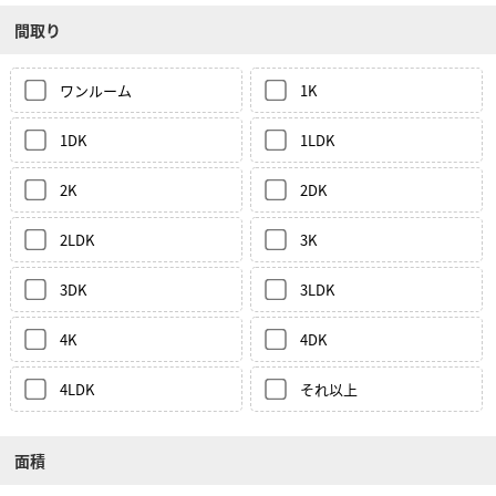
間取り
ワンルーム
1K
1DK
1LDK
2K
2DK
2LDK
3K
3DK
3LDK
4K
4DK
4LDK
それ以上
面積