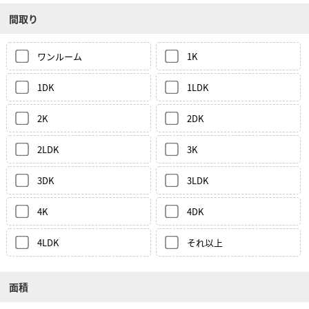
間取り
ワンルーム
1K
1DK
1LDK
2K
2DK
2LDK
3K
3DK
3LDK
4K
4DK
4LDK
それ以上
面積