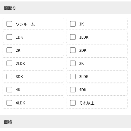
間取り
ワンルーム
1K
1DK
1LDK
2K
2DK
2LDK
3K
3DK
3LDK
4K
4DK
4LDK
それ以上
面積