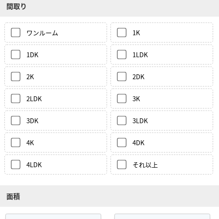
間取り
ワンルーム
1K
1DK
1LDK
2K
2DK
2LDK
3K
3DK
3LDK
4K
4DK
4LDK
それ以上
面積