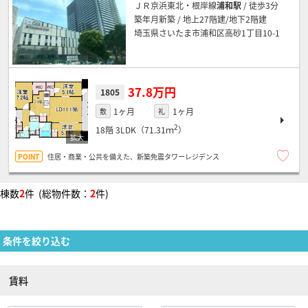
ＪＲ京浜東北・根岸線
浦和駅
/ 徒歩3分
築年月新築 / 地上27階建/地下2階建
埼玉県さいたま市浦和区高砂1丁目10-1
37.8万円
1805
1ヶ月
1ヶ月
敷
礼
2
18階
3LDK（71.31ｍ
）
住居・商業・公共を備えた、新築免震タワーレジデンス
棟数
2
件 (総物件数：
2
件)
条件を絞り込む
賃料