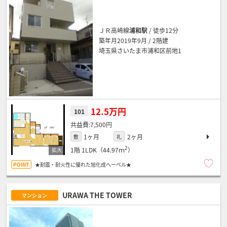
ＪＲ高崎線
浦和駅
/ 徒歩12分
築年月2019年9月 / 2階建
埼玉県さいたま市浦和区前地1
12.5万円
101
7,500円
1ヶ月
2ヶ月
敷
礼
2
1階
1LDK（44.97ｍ
）
★耐震・耐火性に優れた旭化成へーベル★
URAWA THE TOWER
マンション