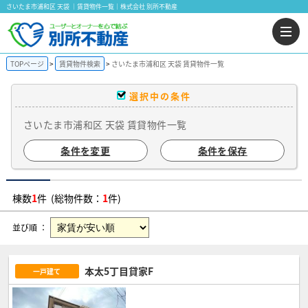
さいたま市浦和区 天袋 ｜賃貸物件一覧｜株式会社 別所不動産
TOPページ
賃貸物件検索
さいたま市浦和区 天袋 賃貸物件一覧
選択中の条件
さいたま市浦和区 天袋 賃貸物件一覧
条件を変更
条件を保存
棟数
1
件 (総物件数：
1
件)
並び順 ：
本太5丁目貸家F
一戸建て