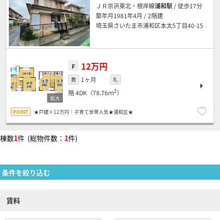
ＪＲ京浜東北・根岸線
浦和駅
/ 徒歩17分
築年月1981年4月 / 2階建
埼玉県さいたま市浦和区本太5丁目40-15
12万円
F
1ヶ月
敷
礼
2
階
4DK（78.76ｍ
）
★戸建×12万円｜子育て世帯人気★浦和区★
棟数
1
件 (総物件数：
1
件)
条件を絞り込む
賃料