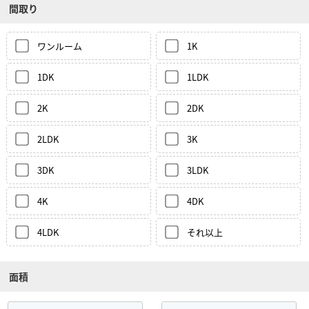
間取り
ワンルーム
1K
1DK
1LDK
2K
2DK
2LDK
3K
3DK
3LDK
4K
4DK
4LDK
それ以上
面積