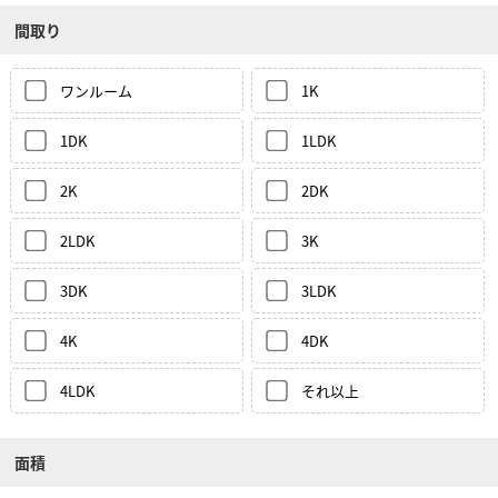
間取り
ワンルーム
1K
1DK
1LDK
2K
2DK
2LDK
3K
3DK
3LDK
4K
4DK
4LDK
それ以上
面積