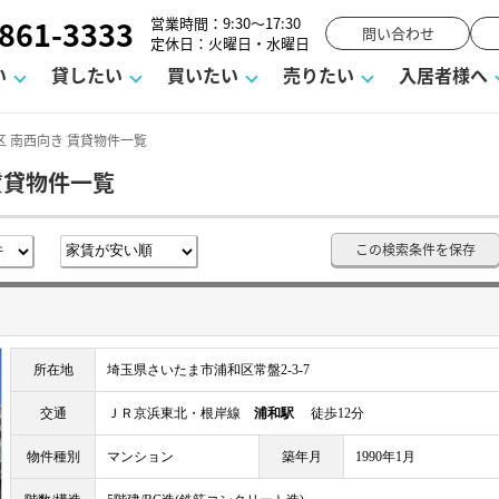
861-3333
営業時間：9:30～17:30
問い合わせ
定休日：火曜日・水曜日
い
貸したい
買いたい
売りたい
入居者様へ
 南西向き 賃貸物件一覧
賃貸物件一覧
用
塾
え
請フォーム
お知らせ
町名から探す
賃貸Q&A
購入までの流れ
借地底地
駐車場解約フォーム
お客様の声
相続
空室対策
駐車場を探す
よくある質問
仲介手数料について
街紹介
業界ニュース
お気に入り
マンショ
お問
この検索条件を保存
談室
までの流れ
マーハラスメントに対する基本方針
仲介と買取の違い
よくある質問
必要な書類
不動産用語・賃貸用語集
売却の流れ
所在地
埼玉県さいたま市浦和区常盤2-3-7
交通
ＪＲ京浜東北・根岸線
浦和駅
徒歩12分
物件種別
マンション
築年月
1990年1月