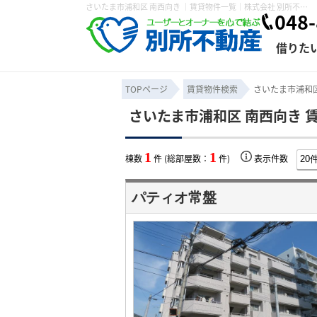
さいたま市浦和区 南西向き ｜賃貸物件一覧｜株式会社 別所不動産
048-
借りた
TOPページ
賃貸物件検索
さいたま市浦和区
さいたま市浦和区 南西向き 
条件から探す
賃貸管理について
売買物件一覧
不動産売却について
入居者様専用ページ
会社概要
スタッフ紹介
学区から探す
購入時の諸費
賃貸経営
住み替
退去申
1
1
棟数
件 (総部屋数：
件)
表示件数
保存した検索条件
オーナー座談会
媒介契約の種類
個人情報の取り扱い
賃貸法律相
諸費用
賃貸契約
カスタ
パティオ常盤
よくある質問