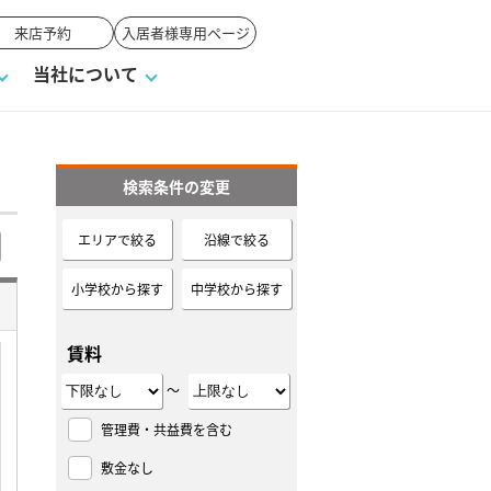
来店予約
入居者様専用ページ
当社について
検索条件の変更
一覧
ンVS戸建て
い合わせ
ワンポイント税務
業者の選び方
物件閲覧履歴
来店予約
賃貸vs持ち家
エリアで絞る
沿線で絞る
高く売るポイント
小学校から探す
中学校から探す
賃料
～
管理費・共益費を含む
敷金なし