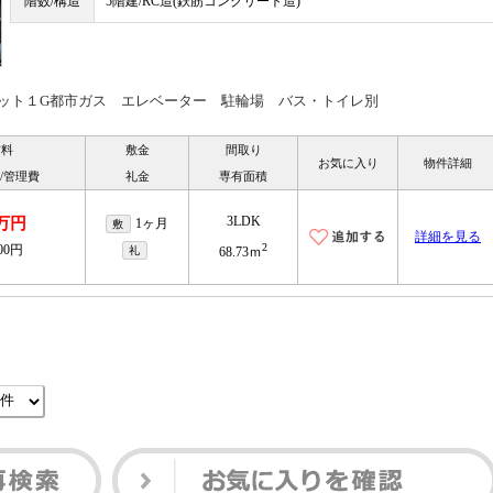
階数/構造
5階建/RC造(鉄筋コンクリート造)
ネット１G都市ガス エレベーター 駐輪場 バス・トイレ別
賃料
敷金
間取り
お気に入り
物件詳細
/管理費
礼金
専有面積
3LDK
2万円
1ヶ月
敷
詳細を見る
2
000円
礼
68.73ｍ