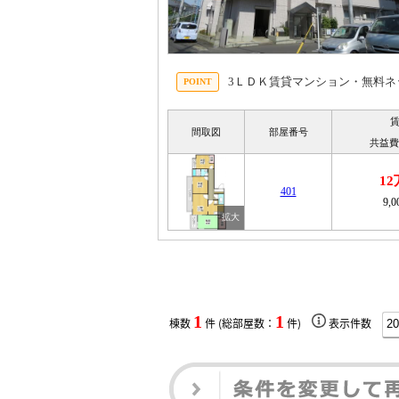
3ＬＤＫ賃貸マンション・無料
間取図
部屋番号
共益費
1
401
9,
1
1
棟数
件 (総部屋数：
件)
表示件数