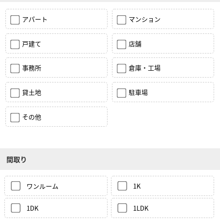
アパート
マンション
戸建て
店舗
事務所
倉庫・工場
貸土地
駐車場
その他
間取り
ワンルーム
1K
1DK
1LDK