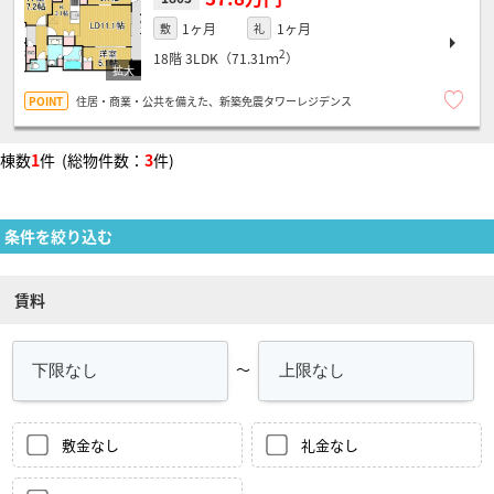
1ヶ月
1ヶ月
敷
礼
2
18階
3LDK（71.31ｍ
）
住居・商業・公共を備えた、新築免震タワーレジデンス
棟数
1
件 (総物件数：
3
件)
条件を絞り込む
賃料
～
敷金なし
礼金なし