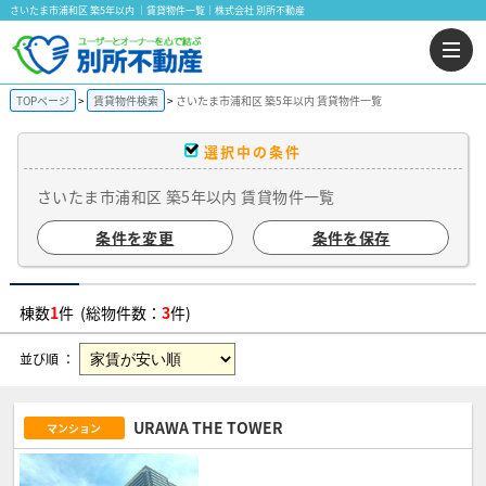
さいたま市浦和区 築5年以内 ｜賃貸物件一覧｜株式会社 別所不動産
TOPページ
賃貸物件検索
さいたま市浦和区 築5年以内 賃貸物件一覧
選択中の条件
さいたま市浦和区 築5年以内 賃貸物件一覧
条件を変更
条件を保存
棟数
1
件 (総物件数：
3
件)
並び順 ：
URAWA THE TOWER
マンション