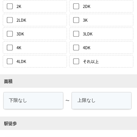
2K
2DK
2LDK
3K
3DK
3LDK
4K
4DK
4LDK
それ以上
面積
～
駅徒歩