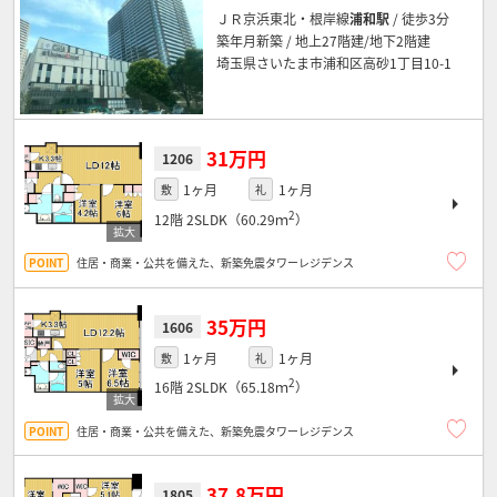
ＪＲ京浜東北・根岸線
浦和駅
/ 徒歩3分
築年月新築 / 地上27階建/地下2階建
埼玉県さいたま市浦和区高砂1丁目10-1
31万円
1206
1ヶ月
1ヶ月
敷
礼
2
12階
2SLDK（60.29ｍ
）
住居・商業・公共を備えた、新築免震タワーレジデンス
35万円
1606
1ヶ月
1ヶ月
敷
礼
2
16階
2SLDK（65.18ｍ
）
住居・商業・公共を備えた、新築免震タワーレジデンス
37.8万円
1805